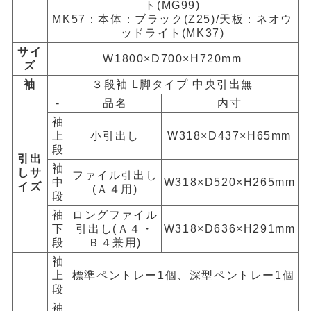
ト(MG99)
MK57：本体：ブラック(Z25)/天板：ネオウ
ッドライト(MK37)
サイ
W1800×D700×H720mm
ズ
袖
３段袖 L脚タイプ 中央引出無
-
品名
内寸
袖
上
小引出し
W318×D437×H65mm
段
引出
袖
しサ
ファイル引出し
中
W318×D520×H265mm
イズ
(Ａ４用)
段
袖
ロングファイル
下
引出し(Ａ４・
W318×D636×H291mm
段
Ｂ４兼用)
袖
上
標準ペントレー1個、深型ペントレー1個
段
袖