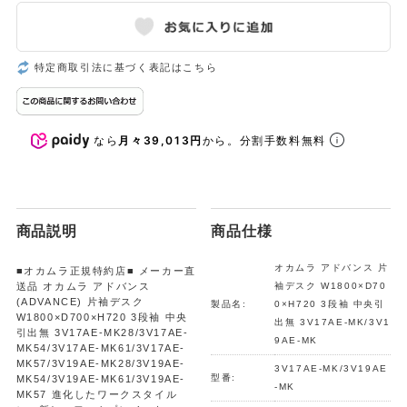
特定商取引法に基づく表記はこちら
なら
月々39,013円
から。分割手数料無料
商品説明
商品仕様
オカムラ アドバンス 片
■オカムラ正規特約店■ メーカー直
送品 オカムラ アドバンス
袖デスク W1800×D70
(ADVANCE) 片袖デスク
製品名:
0×H720 3段袖 中央引
W1800×D700×H720 3段袖 中央
出無 3V17AE-MK/3V1
引出無 3V17AE-MK28/3V17AE-
9AE-MK
MK54/3V17AE-MK61/3V17AE-
MK57/3V19AE-MK28/3V19AE-
3V17AE-MK/3V19AE
型番:
MK54/3V19AE-MK61/3V19AE-
-MK
MK57 進化したワークスタイル