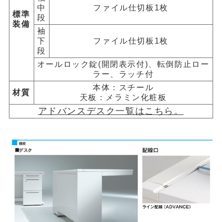
中
ファイル仕切板1枚
標準
段
装備
袖
下
ファイル仕切板1枚
段
オールロック錠(開閉表示付)、転倒防止ロー
ラー、ラッチ付
本体：スチール
材質
天板：メラミン化粧板
アドバンスデスク一覧はこちら。