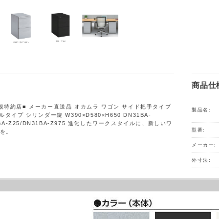
商品仕
規特約店■ メーカー直送品 オカムラ ワゴン サイド把手タイプ
製品名:
タイプ シリンダー錠 W390×D580×H650 DN31BA-
31BA-Z25/DN31BA-Z975 進化したワークスタイルに、新しいワ
型番:
を。
メーカー:
外寸法: