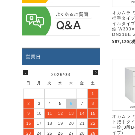
オカムラ 
把手タイプ
イルタイプ
錠 W390×
DN31BE-
¥87,120
(
2026/08
日
月
火
水
木
金
土
1
2
3
4
5
6
7
8
9
10
11
12
13
14
15
オカムラ 
ト把手タイ
16
17
18
19
20
21
22
ー錠(3段
イプ)
23
24
25
26
27
28
29