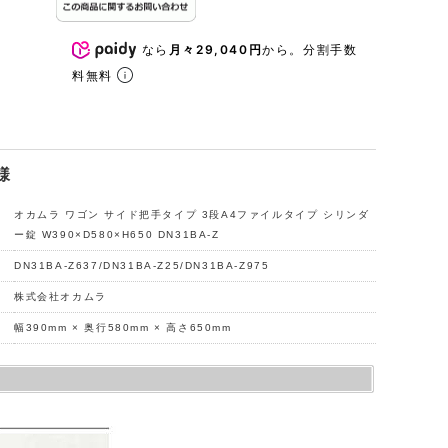
なら
月々29,040円
から。分割手数
料無料
様
オカムラ ワゴン サイド把手タイプ 3段A4ファイルタイプ シリンダ
ー錠 W390×D580×H650 DN31BA-Z
DN31BA-Z637/DN31BA-Z25/DN31BA-Z975
株式会社オカムラ
幅390mm × 奥行580mm × 高さ650mm