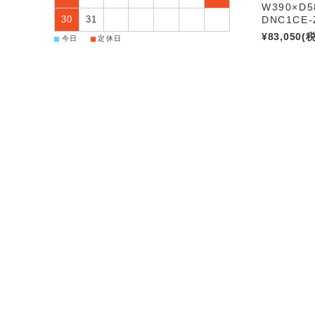
W390×D5
30
31
DNC1CE-
¥83,050
(
■
■
今日
定休日