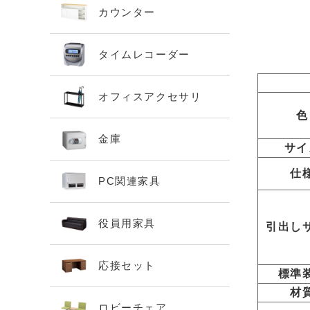
カウンター
タイムレコーダー
オフィスアクセサリ
色
金庫
サイ
仕
PC関連家具
役員用家具
引出し
応接セット
標準
材
ロビーチェア