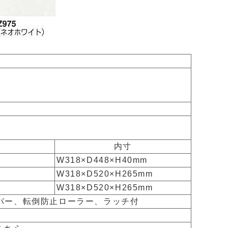
内寸
W318×D448×H40mm
W318×D520×H265mm
W318×D520×H265mm
ッパー、転倒防止ローラー、ラッチ付