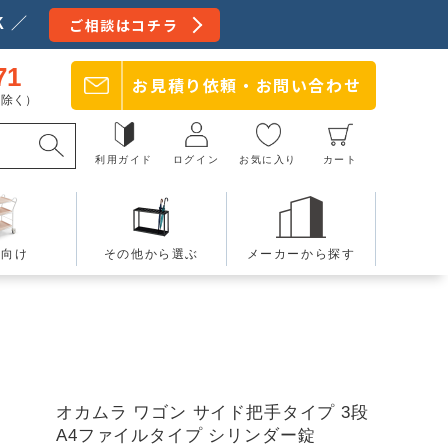
 ／
ご相談はコチラ
71
お見積り依頼・
お問い合わせ
日を除く）
利用ガイド
ログイン
お気に入り
カート
療向け
その他から選ぶ
メーカーから探す
オカムラ ワゴン サイド把手タイプ 3段
A4ファイルタイプ シリンダー錠