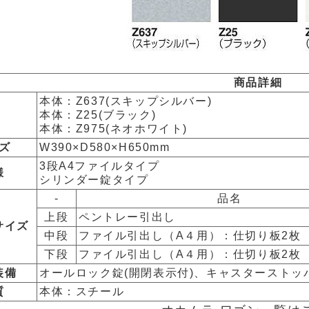
商品詳細
本体：Z637(スキップシルバー)
本体：Z25(ブラック)
本体：Z975(ネオホワイト)
ズ
W390×D580×H650mm
3段A4ファイルタイプ
様
シリンダー錠タイプ
-
品名
上段
ペントレー引出し
サイズ
中段
ファイル引出し（A４用）：仕切り板2枚
下段
ファイル引出し（A４用）：仕切り板2枚
装備
オールロック錠(開閉表示付)、キャスタースト
質
本体：スチール