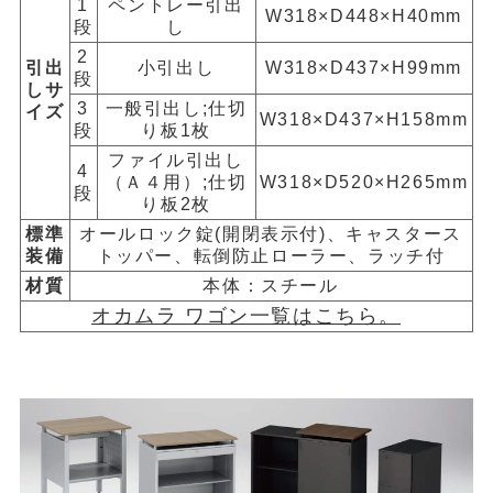
1
ペントレー引出
W318×D448×H40mm
段
し
2
引出
小引出し
W318×D437×H99mm
段
しサ
3
一般引出し;仕切
イズ
W318×D437×H158mm
段
り板1枚
ファイル引出し
4
（Ａ４用）;仕切
W318×D520×H265mm
段
り板2枚
標準
オールロック錠(開閉表示付)、キャスタース
装備
トッパー、転倒防止ローラー、ラッチ付
材質
本体：スチール
オカムラ ワゴン一覧はこちら。