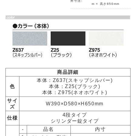
外寸法:
m × 高さ650mm
商品詳細
本体：Z637(スキップシルバー)
色
本体：Z25(ブラック)
本体：Z975(ネオホワイト)
サイ
W390×D580×H650mm
ズ
4段タイプ
仕様
シリンダー錠タイプ
-
品名
内寸