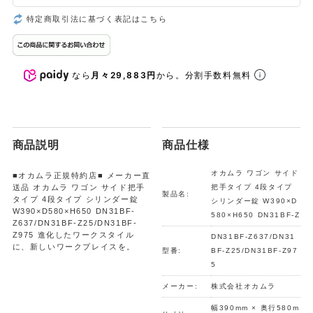
特定商取引法に基づく表記はこちら
なら
月々29,883円
から。分割手数料無料
商品説明
商品仕様
オカムラ ワゴン サイド
■オカムラ正規特約店■ メーカー直
送品 オカムラ ワゴン サイド把手
把手タイプ 4段タイプ
製品名:
タイプ 4段タイプ シリンダー錠
シリンダー錠 W390×D
W390×D580×H650 DN31BF-
580×H650 DN31BF-Z
Z637/DN31BF-Z25/DN31BF-
Z975 進化したワークスタイル
DN31BF-Z637/DN31
に、新しいワークプレイスを。
型番:
BF-Z25/DN31BF-Z97
5
メーカー:
株式会社オカムラ
幅390mm × 奥行580m