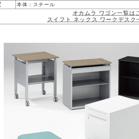
質
本体：スチール
オカムラ ワゴン一覧は
スイフト ネックス ワークデス