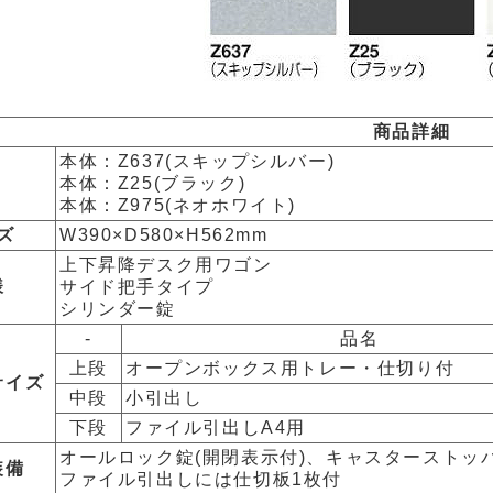
商品詳細
本体：Z637(スキップシルバー)
本体：Z25(ブラック)
本体：Z975(ネオホワイト)
ズ
W390×D580×H562mm
上下昇降デスク用ワゴン
様
サイド把手タイプ
シリンダー錠
-
品名
上段
オープンボックス用トレー・仕切り付
サイズ
中段
小引出し
下段
ファイル引出しA4用
オールロック錠(開閉表示付)、キャスターストッ
装備
ファイル引出しには仕切板1枚付