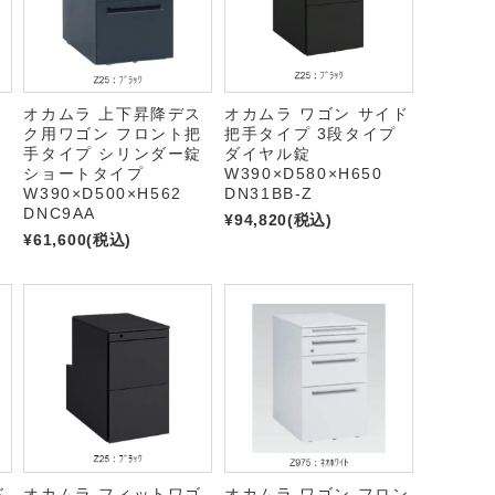
ス
オカムラ 上下昇降デス
オカムラ ワゴン サイド
把
ク用ワゴン フロント把
把手タイプ 3段タイプ
錠
手タイプ シリンダー錠
ダイヤル錠
ショートタイプ
W390×D580×H650
W390×D500×H562
DN31BB-Z
DNC9AA
¥94,820
(税込)
¥61,600
(税込)
ド
オカムラ フィットワゴ
オカムラ ワゴン フロン