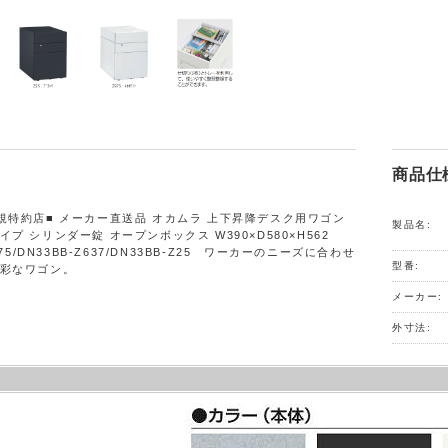
商品仕
規特約店■ メーカー直送品 オカムラ 上下昇降デスク用ワゴン
製品名:
プ シリンダー錠 オープンボックス W390×D580×H562
975/DN33BB-Z637/DN33BB-Z25 ワーカーのニーズに合わせ
型番:
彩なワゴン。
メーカー:
外寸法: