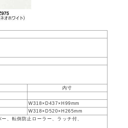
内寸
W318×D437×H99mm
W318×D520×H265mm
パー、転倒防止ローラー、ラッチ付、