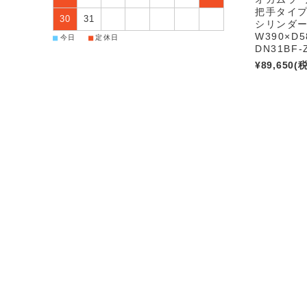
把手タイプ
30
31
シリンダ
W390×D5
■
■
今日
定休日
DN31BF-
¥89,650
(