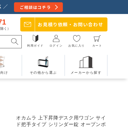
 ／
ご相談はコチラ
71
お見積り依頼・
お問い合わせ
日を除く）
利用ガイド
ログイン
お気に入り
カート
療向け
その他から選ぶ
メーカーから探す
オカムラ 上下昇降デスク用ワゴン サイ
ド把手タイプ シリンダー錠 オープンボ