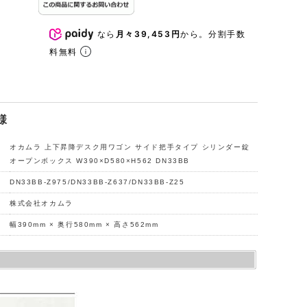
なら
月々39,453円
から。分割手数
料無料
様
オカムラ 上下昇降デスク用ワゴン サイド把手タイプ シリンダー錠
オープンボックス W390×D580×H562 DN33BB
DN33BB-Z975/DN33BB-Z637/DN33BB-Z25
株式会社オカムラ
幅390mm × 奥行580mm × 高さ562mm