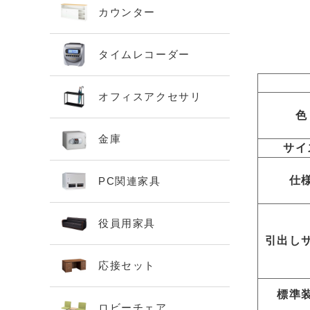
カウンター
タイムレコーダー
オフィスアクセサリ
色
金庫
サイ
仕
PC関連家具
役員用家具
引出し
応接セット
標準
ロビーチェア