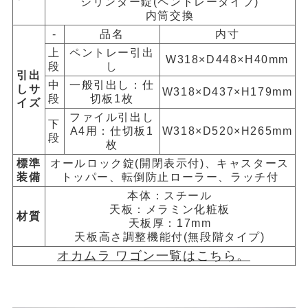
シリンダー錠(ペントレータイプ)
内筒交換
-
品名
内寸
上
ペントレー引出
W318×D448×H40mm
段
し
引出
中
一般引出し：仕
しサ
W318×D437×H179mm
段
切板1枚
イズ
ファイル引出し
下
A4用：仕切板1
W318×D520×H265mm
段
枚
標準
オールロック錠(開閉表示付)、キャスタース
装備
トッパー、転倒防止ローラー、ラッチ付
本体：スチール
天板：メラミン化粧板
材質
天板厚：17mm
天板高さ調整機能付(無段階タイプ)
オカムラ ワゴン一覧はこちら。