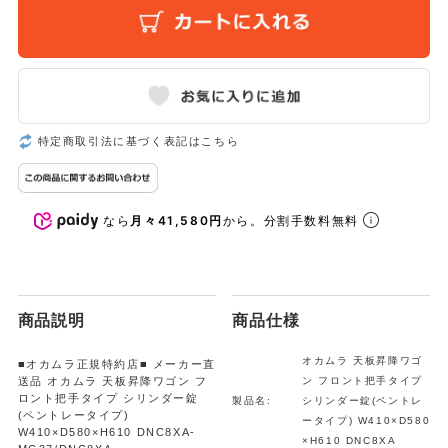
特定商取引法に基づく表記はこちら
なら
月々41,580円
から。分割手数料無料
商品説明
商品仕様
オカムラ 天板昇降ワゴ
■オカムラ正規特約店■ メーカー直
送品 オカムラ 天板昇降ワゴン フ
ン フロント把手タイプ
ロント把手タイプ シリンダー錠
製品名:
シリンダー錠(ペントレ
(ペントレータイプ)
ータイプ) W410×D580
W410×D580×H610 DNC8XA-
×H610 DNC8XA