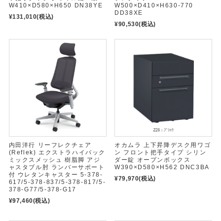
W410×D580×H650 DN38YE
W500×D410×H630-770
DD38XE
¥131,010
(税込)
¥90,530
(税込)
内田洋行 リーフレクチェア
オカムラ 上下昇降デスク用ワゴ
(Reflek) エクストラハイバック
ン フロント把手タイプ シリン
ミックスメッシュ 樹脂脚 アジ
ダー錠 オープンボックス
ャスタブル肘 ランバーサポート
W390×D580×H562 DNC3BA
付 ウレタンキャスター 5-378-
¥79,970
(税込)
617/5-378-837/5-378-817/5-
378-G77/5-378-G17
¥97,460
(税込)