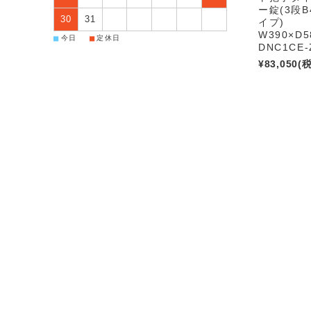
ー錠(3段
30
31
イプ)
W390×D5
■
■
今日
定休日
DNC1CE-
¥83,050
(