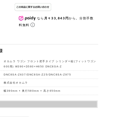
なら
月々33,843円
から。分割手数
料無料
様
オカムラ ワゴン フロント把手タイプ シリンダー錠(フィットワゴン
600用) W390×D580×H650 DNC8SA-Z
DNC8SA-Z637/DNC8SA-Z25/DNC8SA-Z975
株式会社オカムラ
幅390mm × 奥行580mm × 高さ650mm