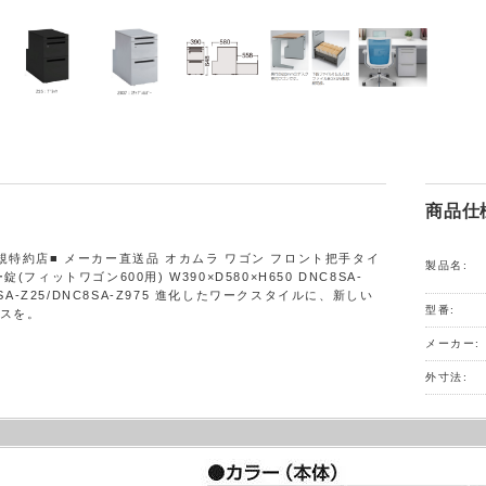
商品仕
規特約店■ メーカー直送品 オカムラ ワゴン フロント把手タイ
製品名:
(フィットワゴン600用) W390×D580×H650 DNC8SA-
C8SA-Z25/DNC8SA-Z975 進化したワークスタイルに、新しい
型番:
スを。
メーカー:
外寸法: