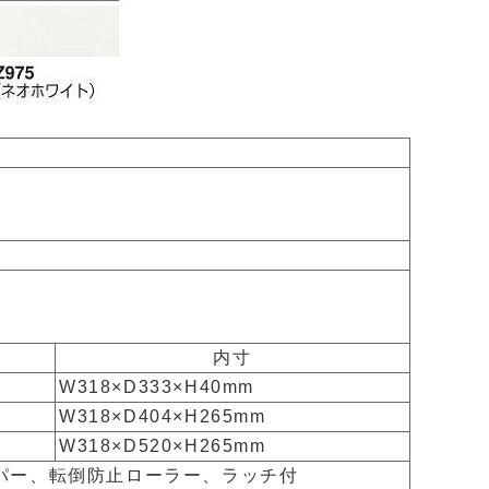
内寸
W318×D333×H40mm
W318×D404×H265mm
W318×D520×H265mm
ッパー、転倒防止ローラー、ラッチ付