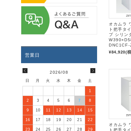
オカムラ 
ト把手タイ
プ シリン
W390×D5
DNC1CF-
¥84,920
(
2026/08
日
月
火
水
木
金
土
1
2
3
4
5
6
7
8
9
10
11
12
13
14
15
16
17
18
19
20
21
22
オカムラ 
23
24
25
26
27
28
29
ト把手タイ