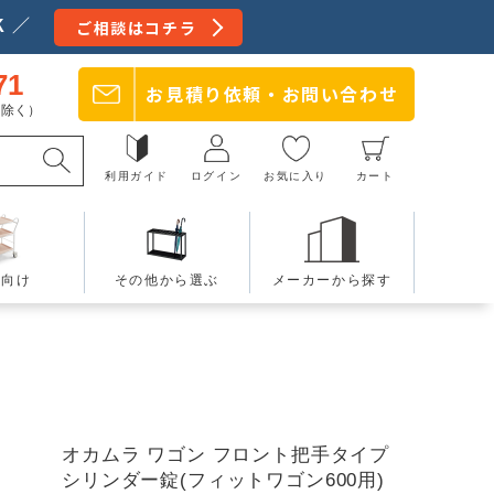
 ／
ご相談はコチラ
71
お見積り依頼・
お問い合わせ
日を除く）
利用ガイド
ログイン
お気に入り
カート
療向け
その他から選ぶ
メーカーから探す
オカムラ ワゴン フロント把手タイプ
シリンダー錠(フィットワゴン600用)