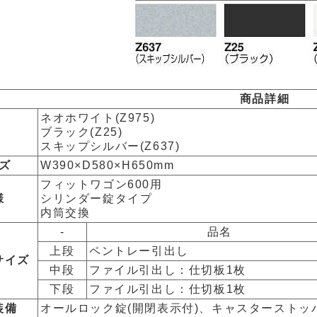
商品詳細
ネオホワイト(Z975)
ブラック(Z25)
スキップシルバー(Z637)
ズ
W390×D580×H650mm
フィットワゴン600用
様
シリンダー錠タイプ
内筒交換
-
品名
上段
ペントレー引出し
サイズ
中段
ファイル引出し：仕切板1枚
下段
ファイル引出し：仕切板1枚
装備
オールロック錠(開閉表示付)、キャスタースト