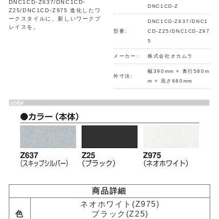
DNC1CD-Z637/DNC1CD-
DNC1CD-Z
Z25/DNC1CD-Z975 進化したワ
ークスタイルに、新しいワークプ
DNC1CD-Z637/DNC1
レイスを。
型番:
CD-Z25/DNC1CD-Z97
5
メーカー:
株式会社オカムラ
幅390mm × 奥行580m
外寸法:
m × 高さ680mm
商品詳細
ネオホワイト(Z975)
色
ブラック(Z25)