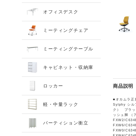
オフィスデスク
ミーティングチェア
ミーティングテーブル
キャビネット・収納庫
ロッカー
商品説明
■オカムラ正
軽・中量ラック
Sylphy
ク） ブラッ
ッシュ脚 （アル
FXW2/C634
パーティション衝立
FXW6/C634
FXW0/C634
FXW4/C634