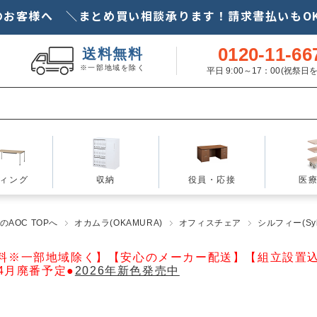
のお客様へ ＼まとめ買い相談承ります！請求書払いもOK
0120-11-66
送料無料
※一部地域を除く
平日 9:00～17：00(祝祭
ィング
収納
役員・応接
医
AOC TOPへ
オカムラ(OKAMURA)
オフィスチェア
シルフィー(Syl
料※一部地域除く】【安心のメーカー配送】【組立設置
年4月廃番予定●
2026年新色発売中