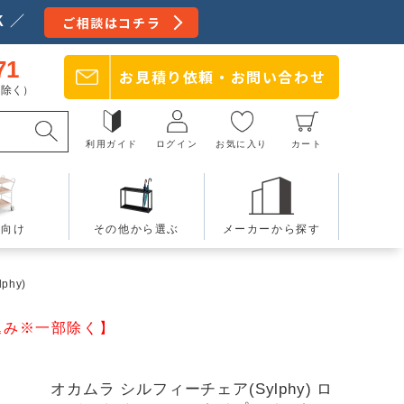
 ／
ご相談はコチラ
71
お見積り依頼・
お問い合わせ
日を除く）
利用ガイド
ログイン
お気に入り
カート
療向け
その他から選ぶ
メーカーから探す
phy)
込み※一部除く】
オカムラ シルフィーチェア(Sylphy) ロ