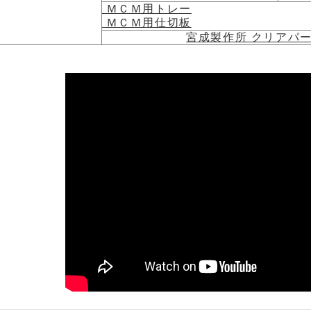
ＭＣＭ用トレー
ＭＣＭ用仕切板
宮成製作所 クリアパ