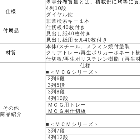
※等分布質量とは、積載部に均等に質
4列10段
仕様
ダイヤル錠
非常検索キー１本
仕切板40枚付き
付属品
見出し紙40枚付き
見出し紙用セル40枚付き
本体/スチール、メラミン焼付塗装
材質
クリアトレー/再生ポリカーボネート樹
仕切板/再生ポリスチレン樹脂（再生
仕様
■＜ＭＣＧシリーズ＞
2列6段
3列5段
3列8段
4列10段
ＭＣＧ用トレー
その他
ＭＣＧ用仕切板
商品紹介
■＜ＭＣＭシリーズ＞
3列7段
4列12段