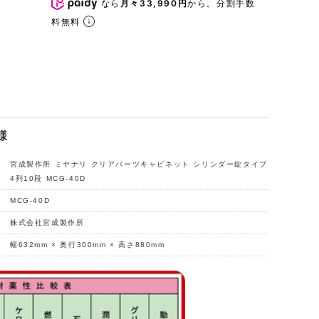
なら
月々33,990円
から。分割手数
料無料
様
宮成製作所 ミヤナリ クリアパーツキャビネット シリンダー錠タイプ
4列10段 MCG-40D
MCG-40D
株式会社宮成製作所
幅632mm × 奥行300mm × 高さ880mm