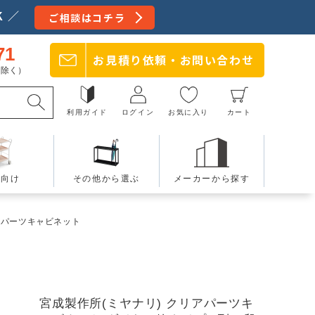
 ／
ご相談はコチラ
71
お見積り依頼・
お問い合わせ
日を除く）
利用ガイド
ログイン
お気に入り
カート
療向け
その他から選ぶ
メーカーから探す
アパーツキャビネット
宮成製作所(ミヤナリ) クリアパーツキ