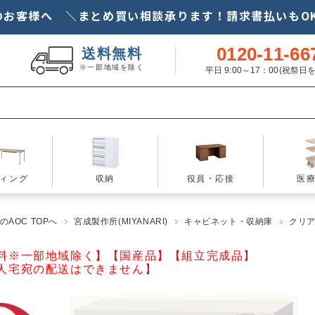
のお客様へ ＼まとめ買い相談承ります！請求書払いもOK
0120-11-66
送料無料
※一部地域を除く
平日 9:00～17：00(祝祭
ィング
収納
役員・応接
医
AOC TOPへ
宮成製作所(MIYANARI)
キャビネット・収納庫
クリ
料※一部地域除く】【国産品】【組立完成品】
人宅宛の配送はできません】