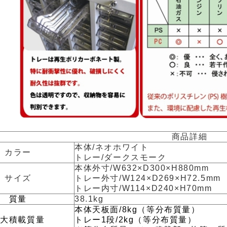
商品詳細
本体/ネオホワイト
カラー
トレー/ダークスモーク
本体外寸/W632×D300×H880mm
サイズ
トレー外寸/W124×D269×H72.5mm
トレー内寸/W114×D240×H70mm
質量
38.1kg
本体天板面/8kg（等分布質量）
最大積載質量
トレー1段/2kg（等分布質量）