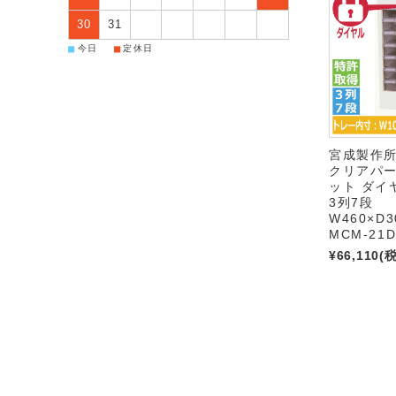
30
31
■
■
今日
定休日
宮成製作所
クリアパ
ット ダイ
3列7段
W460×D3
MCM-21
¥66,110
(