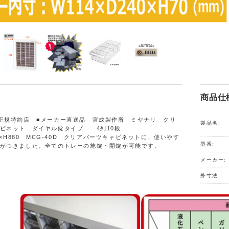
商品仕
正規特約店 ■メーカー直送品 宮成製作所 ミヤナリ クリ
製品名:
ャビネット ダイヤル錠タイプ 4列10段
00×H880 MCG-40D クリアパーツキャビネットに、使いやす
型番:
がつきました。全てのトレーの施錠・開錠が可能です。
メーカー:
外寸法: