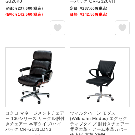
G320K0
ーバック CR-G320VH
定価:
¥237,600
(税込)
定価:
¥237,600
(税込)
価格:
¥142,560
(税込)
価格:
¥142,560
(税込)
コクヨ マネージメントチェア
ウィルクハーン モダス
ー 130シリーズ サークル肘付
(Wilkhahn Modus) エグゼク
きチェアー 本革タイプ/ハイ
ティブタイプ 肘付きチェアー
バック CR-G131LDN3
背座本革・アーム本革カバー
仕上げ 本革 XWH-