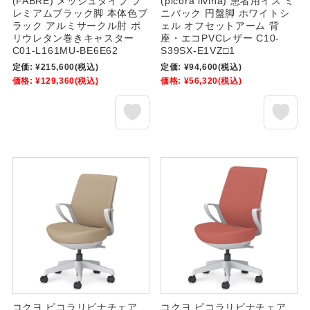
(FABRE) メッシュタイプ プ
(picora livina) 患者用イス ミ
レミアムブラック脚 本体色ブ
ニバック 円盤脚 ホワイトシ
ラック アルミサークル肘 ポ
ェル オフセットアーム 背
リウレタン巻きキャスター
座・エコPVCレザー C10-
C01-L161MU-BE6E62
S39SX-E1VZ□1
定価:
¥215,600
(税込)
定価:
¥94,600
(税込)
価格:
¥129,360
(税込)
価格:
¥56,320
(税込)
コクヨ ピコラリビナチェア
コクヨ ピコラリビナチェア