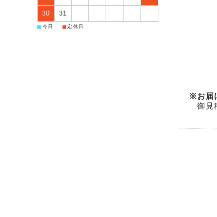
30
31
■
■
今日
定休日
※お届
御見積書