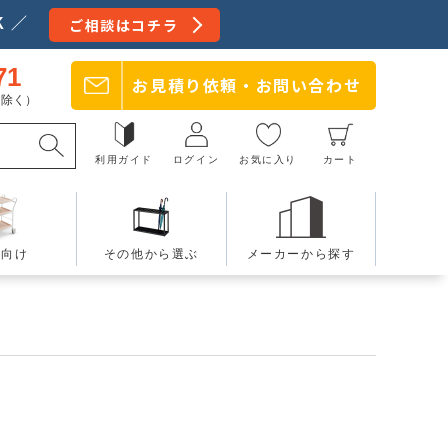
 ／
ご相談はコチラ
71
お見積り依頼・
お問い合わせ
日を除く）
利用ガイド
ログイン
お気に入り
カート
療向け
その他から選ぶ
メーカーから探す