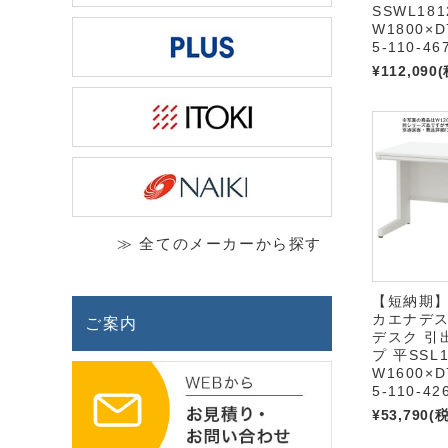
SSWL181
W1800×D
5-110-46
¥112,090
(
≫ 全てのメーカーから探す
【短納期】
カエナデスク
ご案内
デスク 引
プ 平SSL1
W1600×D
5-110-42
¥53,790
(