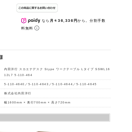
なら
月々36,336円
から。分割手数
料無料
様
内田洋行 スカエナデスク Stype ワークテーブル Lタイプ SSWL16
12L7 5-110-464
5-110-4640／5-110-4643／5-110-4644／5-110-4645
株式会社内田洋行
幅1600mm × 奥行700mm × 高さ720mm