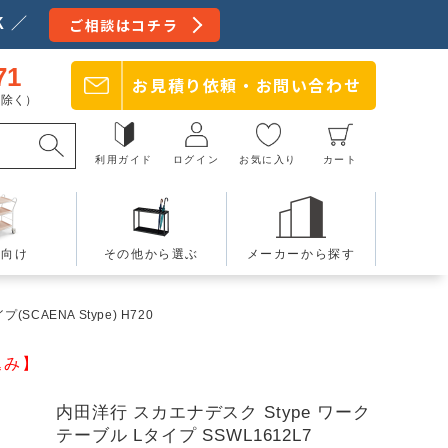
 ／
ご相談はコチラ
71
お見積り依頼・
お問い合わせ
日を除く）
利用ガイド
ログイン
お気に入り
カート
療向け
その他から選ぶ
メーカーから探す
(SCAENA Stype) H720
込み】
内田洋行 スカエナデスク Stype ワーク
テーブル Lタイプ SSWL1612L7