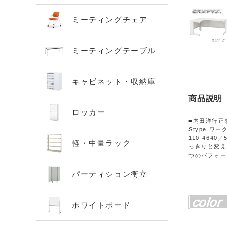
ミーティングチェア
ミーティングテーブル
キャビネット・収納庫
商品説明
ロッカー
■内田洋行正
Stype ワー
110-4640／
軽・中量ラック
っきりと変え
つのパフォー
パーティション衝立
ホワイトボード