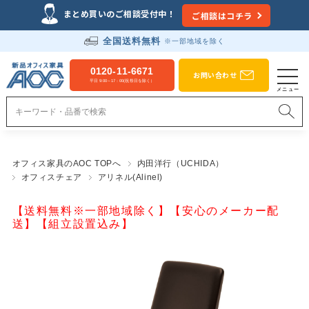
まとめ買いのご相談受付中！
ご相談はコチラ
全国送料無料
※一部地域を除く
0120-11-6671
お問い合わせ
平日 9:00～17：00(祝祭日を除く）
オフィス家具のAOC TOPへ
内田洋行（UCHIDA）
オフィスチェア
アリネル(Alinel)
【送料無料※一部地域除く】【安心のメーカー配
送】【組立設置込み】