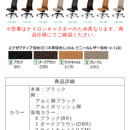
※型番はナイロンキャスターのため異なります。商
品仕様にてご確認ください。
商品詳細
本体：ブラック
脚：
アルミ脚ブラック
アルミポリッシュ脚
カラー
張地カラー：
0 ブラック(BK)
1 ダークブラウン(DBR)
2 ライトキャメル(LCM)