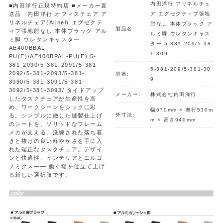
内田洋行 アリネルチェ
■内田洋行正規特約店 ■メーカー直
送品 内田洋行 オフィスチェア ア
ア エグゼクティブ張地
リネルチェア(Alinel) エグゼクテ
肘なし 本体ブラック ア
製品名:
ィブ張地肘なし 本体ブラック アル
ルミ脚 ウレタンキャス
ミ脚 ウレタンキャスター
ター 5-381-209/5-38
AE400BBAL-
1-309
PU(E)/AE400BPAL-PU(E) 5-
381-2090/5-381-2091/5-381-
5-381-209/5-381-30
2092/5-381-2093/5-381-
型番:
9
3090/5-381-3091/5-381-
3092/5-381-3093/ タイドアップ
メーカー:
株式会社内田洋行
したタスクチェアが生産性を高
め、ワークシーンをシックに彩
幅670mm × 奥行530m
外寸法:
る。シンプルに徹した縫製仕上げ
m × 高さ940mm
のシートを、ソリッドなフレーム
メカが支える。洗練された落ち着
きと抜けの良い軽やかさを手に入
れた端正なタスクチェア。デザイ
ンと快適性、インテリアとエルゴ
ノミクス―― 働く場を仕立て上げ
る新しい選択肢です。