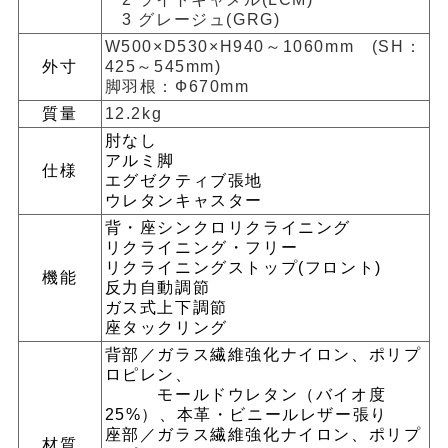
3 グレージュ(GRG)
W500×D530×H940～1060mm (SH：
外寸
425～545mm)
脚羽根：Ф670mm
質量
12.2kg
肘なし
アルミ脚
仕様
エグゼクティブ張地
ウレタンキャスター
背・座シンクロリクライニング
リクライニング・フリー
リクライニングストップ(フロント)
機能
反力自動調節
ガス式上下調節
座タックリング
背部／ガラス繊維強化ナイロン、ポリプ
ロピレン、
モールドウレタン（バイオ度
25%）、本革・ビニールレザー張り
座部／ガラス繊維強化ナイロン、ポリプ
材質