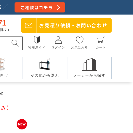
 ／
ご相談はコチラ
71
お見積り依頼・
お問い合わせ
日を除く）
利用ガイド
ログイン
お気に入り
カート
療向け
その他から選ぶ
メーカーから探す
l)
込み】