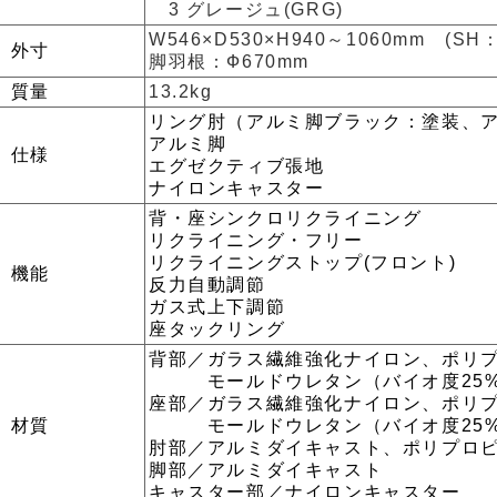
3 グレージュ(GRG)
W546×D530×H940～1060mm (SH：
外寸
脚羽根：Ф670mm
質量
13.2kg
リング肘（アルミ脚ブラック：塗装、
アルミ脚
仕様
エグゼクティブ張地
ナイロンキャスター
背・座シンクロリクライニング
リクライニング・フリー
リクライニングストップ(フロント)
機能
反力自動調節
ガス式上下調節
座タックリング
背部／ガラス繊維強化ナイロン、ポリ
モールドウレタン（バイオ度25%
座部／ガラス繊維強化ナイロン、ポリ
材質
モールドウレタン（バイオ度25%
肘部／アルミダイキャスト、ポリプロ
脚部／アルミダイキャスト
キャスター部／ナイロンキャスター