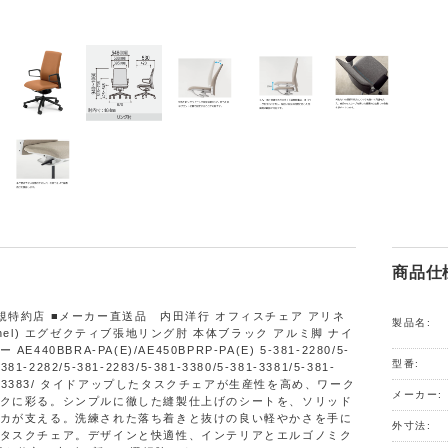
商品仕
規特約店 ■メーカー直送品 内田洋行 オフィスチェア アリネ
製品名:
inel) エグゼクティブ張地リング肘 本体ブラック アルミ脚 ナイ
E440BBRA-PA(E)/AE450BPRP-PA(E) 5-381-2280/5-
型番:
-381-2282/5-381-2283/5-381-3380/5-381-3381/5-381-
381-3383/ タイドアップしたタスクチェアが生産性を高め、ワーク
メーカー:
クに彩る。シンプルに徹した縫製仕上げのシートを、ソリッド
カが支える。洗練された落ち着きと抜けの良い軽やかさを手に
外寸法:
タスクチェア。デザインと快適性、インテリアとエルゴノミク