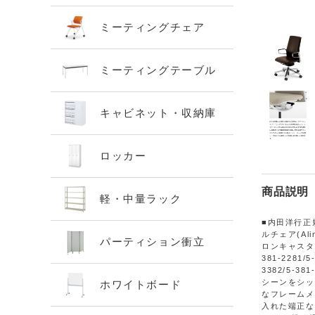
ミーティングチェア
ミーティングテーブル
キャビネット・収納庫
ロッカー
商品説明
軽・中量ラック
■内田洋行正
ルチェア(Al
パーティション衝立
ロンキャスター A
381-2281/5
3382/5-
シーンをシッ
ホワイトボード
なフレームメ
入れた端正な