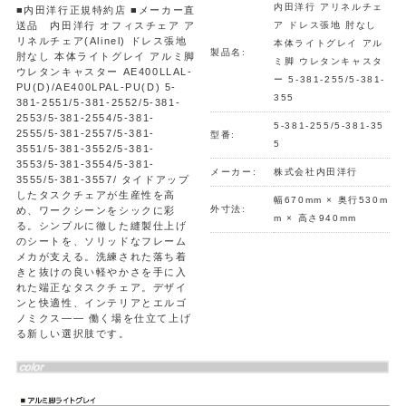
内田洋行 アリネルチェ
■内田洋行正規特約店 ■メーカー直
送品 内田洋行 オフィスチェア ア
ア ドレス張地 肘なし
リネルチェア(Alinel) ドレス張地
本体ライトグレイ アル
製品名:
肘なし 本体ライトグレイ アルミ脚
ミ脚 ウレタンキャスタ
ウレタンキャスター AE400LLAL-
ー 5-381-255/5-381-
PU(D)/AE400LPAL-PU(D) 5-
355
381-2551/5-381-2552/5-381-
2553/5-381-2554/5-381-
5-381-255/5-381-35
2555/5-381-2557/5-381-
型番:
5
3551/5-381-3552/5-381-
3553/5-381-3554/5-381-
メーカー:
株式会社内田洋行
3555/5-381-3557/ タイドアップ
したタスクチェアが生産性を高
幅670mm × 奥行530m
外寸法:
め、ワークシーンをシックに彩
m × 高さ940mm
る。シンプルに徹した縫製仕上げ
のシートを、ソリッドなフレーム
メカが支える。洗練された落ち着
きと抜けの良い軽やかさを手に入
れた端正なタスクチェア。デザイ
ンと快適性、インテリアとエルゴ
ノミクス―― 働く場を仕立て上げ
る新しい選択肢です。