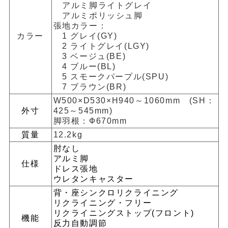
アルミ脚ライトグレイ
アルミポリッシュ脚
張地カラー：
カラー
1 グレイ(GY)
2 ライトグレイ(LGY)
3 ベージュ(BE)
4 ブルー(BL)
5 スモークパープル(SPU)
7 ブラウン(BR)
W500×D530×H940～1060mm (SH：
外寸
425～545mm)
脚羽根：Ф670mm
質量
12.2kg
肘なし
アルミ脚
仕様
ドレス張地
ウレタンキャスター
背・座シンクロリクライニング
リクライニング・フリー
リクライニングストップ(フロント)
機能
反力自動調節