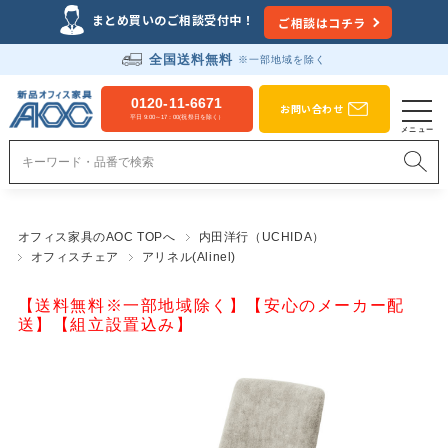
まとめ買いのご相談受付中！
ご相談はコチラ
全国送料無料
※一部地域を除く
0120-11-6671
お問い合わせ
平日 9:00～17：00(祝祭日を除く）
オフィス家具のAOC TOPへ
内田洋行（UCHIDA）
オフィスチェア
アリネル(Alinel)
【送料無料※一部地域除く】【安心のメーカー配
送】【組立設置込み】