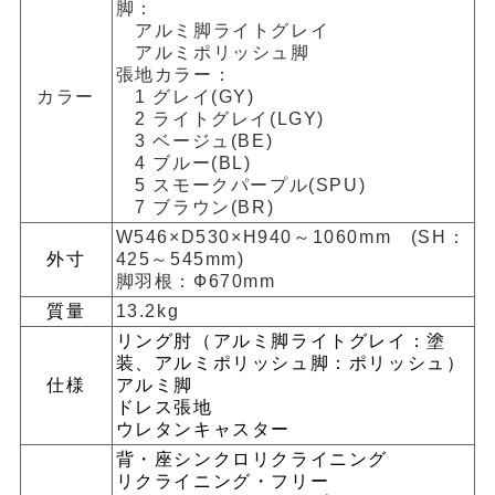
脚：
アルミ脚ライトグレイ
アルミポリッシュ脚
張地カラー：
カラー
1 グレイ(GY)
2 ライトグレイ(LGY)
3 ベージュ(BE)
4 ブルー(BL)
5 スモークパープル(SPU)
7 ブラウン(BR)
W546×D530×H940～1060mm (SH：
外寸
425～545mm)
脚羽根：Ф670mm
質量
13.2kg
リング肘（アルミ脚ライトグレイ：塗
装、アルミポリッシュ脚：ポリッシュ）
仕様
アルミ脚
ドレス張地
ウレタンキャスター
背・座シンクロリクライニング
リクライニング・フリー