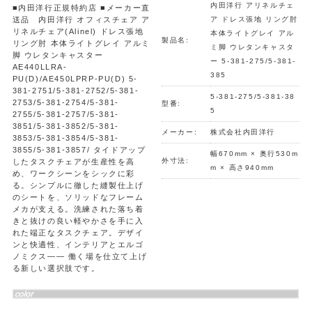
内田洋行 アリネルチェ
■内田洋行正規特約店 ■メーカー直
送品 内田洋行 オフィスチェア ア
ア ドレス張地 リング肘
リネルチェア(Alinel) ドレス張地
本体ライトグレイ アル
製品名:
リング肘 本体ライトグレイ アルミ
ミ脚 ウレタンキャスタ
脚 ウレタンキャスター
ー 5-381-275/5-381-
AE440LLRA-
385
PU(D)/AE450LPRP-PU(D) 5-
381-2751/5-381-2752/5-381-
5-381-275/5-381-38
2753/5-381-2754/5-381-
型番:
5
2755/5-381-2757/5-381-
3851/5-381-3852/5-381-
メーカー:
株式会社内田洋行
3853/5-381-3854/5-381-
3855/5-381-3857/ タイドアップ
幅670mm × 奥行530m
外寸法:
したタスクチェアが生産性を高
m × 高さ940mm
め、ワークシーンをシックに彩
る。シンプルに徹した縫製仕上げ
のシートを、ソリッドなフレーム
メカが支える。洗練された落ち着
きと抜けの良い軽やかさを手に入
れた端正なタスクチェア。デザイ
ンと快適性、インテリアとエルゴ
ノミクス―― 働く場を仕立て上げ
る新しい選択肢です。