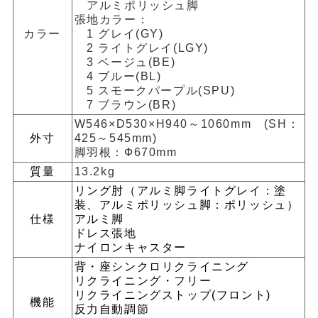
アルミポリッシュ脚
張地カラー：
カラー
1 グレイ(GY)
2 ライトグレイ(LGY)
3 ベージュ(BE)
4 ブルー(BL)
5 スモークパープル(SPU)
7 ブラウン(BR)
W546×D530×H940～1060mm (SH：
外寸
425～545mm)
脚羽根：Ф670mm
質量
13.2kg
リング肘（アルミ脚ライトグレイ：塗
装、アルミポリッシュ脚：ポリッシュ）
仕様
アルミ脚
ドレス張地
ナイロンキャスター
背・座シンクロリクライニング
リクライニング・フリー
リクライニングストップ(フロント)
機能
反力自動調節