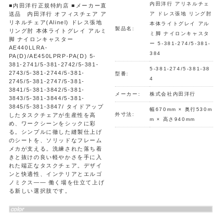
内田洋行 アリネルチェ
■内田洋行正規特約店 ■メーカー直
送品 内田洋行 オフィスチェア ア
ア ドレス張地 リング肘
リネルチェア(Alinel) ドレス張地
本体ライトグレイ アル
製品名:
リング肘 本体ライトグレイ アルミ
ミ脚 ナイロンキャスタ
脚 ナイロンキャスター
ー 5-381-274/5-381-
AE440LLRA-
384
PA(D)/AE450LPRP-PA(D) 5-
381-2741/5-381-2742/5-381-
5-381-274/5-381-38
2743/5-381-2744/5-381-
型番:
4
2745/5-381-2747/5-381-
3841/5-381-3842/5-381-
メーカー:
株式会社内田洋行
3843/5-381-3844/5-381-
3845/5-381-3847/ タイドアップ
幅670mm × 奥行530m
外寸法:
したタスクチェアが生産性を高
m × 高さ940mm
め、ワークシーンをシックに彩
る。シンプルに徹した縫製仕上げ
のシートを、ソリッドなフレーム
メカが支える。洗練された落ち着
きと抜けの良い軽やかさを手に入
れた端正なタスクチェア。デザイ
ンと快適性、インテリアとエルゴ
ノミクス―― 働く場を仕立て上げ
る新しい選択肢です。