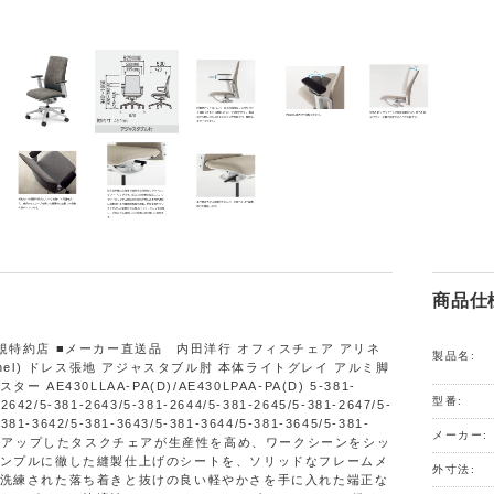
商品仕
規特約店 ■メーカー直送品 内田洋行 オフィスチェア アリネ
製品名:
inel) ドレス張地 アジャスタブル肘 本体ライトグレイ アルミ脚
 AE430LLAA-PA(D)/AE430LPAA-PA(D) 5-381-
型番:
-2642/5-381-2643/5-381-2644/5-381-2645/5-381-2647/5-
-381-3642/5-381-3643/5-381-3644/5-381-3645/5-381-
メーカー:
タイドアップしたタスクチェアが生産性を高め、ワークシーンをシッ
ンプルに徹した縫製仕上げのシートを、ソリッドなフレームメ
外寸法:
洗練された落ち着きと抜けの良い軽やかさを手に入れた端正な