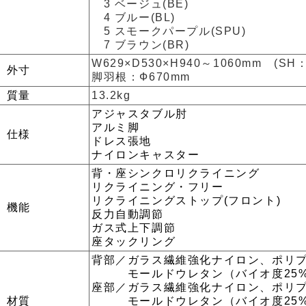
3 ベージュ(BE)
4 ブルー(BL)
5 スモークパープル(SPU)
7 ブラウン(BR)
W629×D530×H940～1060mm (SH：
外寸
脚羽根：Ф670mm
質量
13.2kg
アジャスタブル肘
アルミ脚
仕様
ドレス張地
ナイロンキャスター
背・座シンクロリクライニング
リクライニング・フリー
リクライニングストップ(フロント)
機能
反力自動調節
ガス式上下調節
座タックリング
背部／ガラス繊維強化ナイロン、ポリ
モールドウレタン（バイオ度25%
座部／ガラス繊維強化ナイロン、ポリ
材質
モールドウレタン（バイオ度25%