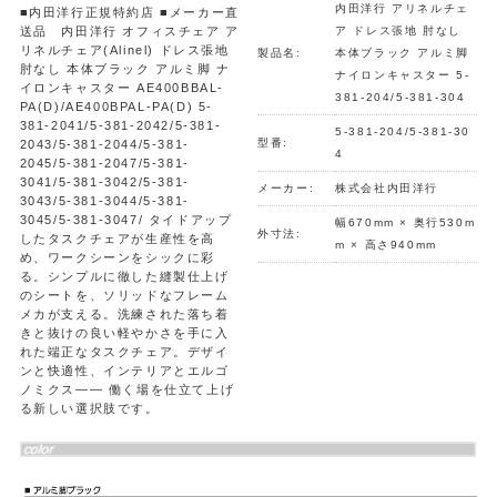
内田洋行 アリネルチェ
■内田洋行正規特約店 ■メーカー直
送品 内田洋行 オフィスチェア ア
ア ドレス張地 肘なし
リネルチェア(Alinel) ドレス張地
製品名:
本体ブラック アルミ脚
肘なし 本体ブラック アルミ脚 ナ
ナイロンキャスター 5-
イロンキャスター AE400BBAL-
381-204/5-381-304
PA(D)/AE400BPAL-PA(D) 5-
381-2041/5-381-2042/5-381-
5-381-204/5-381-30
型番:
2043/5-381-2044/5-381-
4
2045/5-381-2047/5-381-
3041/5-381-3042/5-381-
メーカー:
株式会社内田洋行
3043/5-381-3044/5-381-
3045/5-381-3047/ タイドアップ
幅670mm × 奥行530m
外寸法:
したタスクチェアが生産性を高
m × 高さ940mm
め、ワークシーンをシックに彩
る。シンプルに徹した縫製仕上げ
のシートを、ソリッドなフレーム
メカが支える。洗練された落ち着
きと抜けの良い軽やかさを手に入
れた端正なタスクチェア。デザイ
ンと快適性、インテリアとエルゴ
ノミクス―― 働く場を仕立て上げ
る新しい選択肢です。