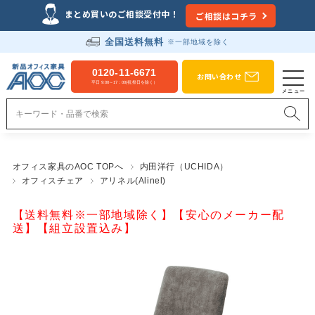
まとめ買いのご相談受付中！
ご相談はコチラ
全国送料無料
※一部地域を除く
0120-11-6671
お問い合わせ
平日 9:00～17：00(祝祭日を除く）
オフィス家具のAOC TOPへ
内田洋行（UCHIDA）
オフィスチェア
アリネル(Alinel)
【送料無料※一部地域除く】【安心のメーカー配
送】【組立設置込み】