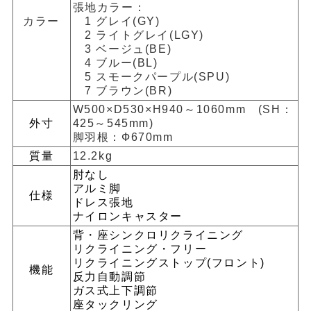
張地カラー：
カラー
1 グレイ(GY)
2 ライトグレイ(LGY)
3 ベージュ(BE)
4 ブルー(BL)
5 スモークパープル(SPU)
7 ブラウン(BR)
W500×D530×H940～1060mm (SH：
外寸
425～545mm)
脚羽根：Ф670mm
質量
12.2kg
肘なし
アルミ脚
仕様
ドレス張地
ナイロンキャスター
背・座シンクロリクライニング
リクライニング・フリー
リクライニングストップ(フロント)
機能
反力自動調節
ガス式上下調節
座タックリング