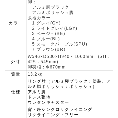
脚：
アルミ脚ブラック
アルミポリッシュ脚
張地カラー：
カラー
1 グレイ(GY)
2 ライトグレイ(LGY)
3 ベージュ(BE)
4 ブルー(BL)
5 スモークパープル(SPU)
7 ブラウン(BR)
W546×D530×H940～1060mm (SH：
外寸
425～545mm)
脚羽根：Ф670mm
質量
13.2kg
リング肘（アルミ脚ブラック：塗装、ア
ルミ脚ポリッシュ：ポリッシュ）
仕様
アルミ脚
ドレス張地
ウレタンキャスター
背・座シンクロリクライニング
リクライニング・フリー