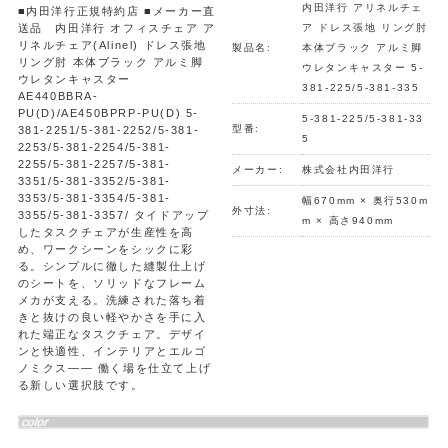
内田洋行 アリネルチェ
■内田洋行正規特約店 ■メーカー直
送品 内田洋行 オフィスチェア ア
ア ドレス張地 リング肘
リネルチェア(Alinel) ドレス張地
製品名:
本体ブラック アルミ脚
リング肘 本体ブラック アルミ脚
ウレタンキャスター 5-
ウレタンキャスター
381-225/5-381-335
AE440BBRA-
PU(D)/AE450BPRP-PU(D) 5-
5-381-225/5-381-33
型番:
381-2251/5-381-2252/5-381-
5
2253/5-381-2254/5-381-
2255/5-381-2257/5-381-
メーカー:
株式会社内田洋行
3351/5-381-3352/5-381-
3353/5-381-3354/5-381-
幅670mm × 奥行530m
外寸法:
3355/5-381-3357/ タイドアップ
m × 高さ940mm
したタスクチェアが生産性を高
め、ワークシーンをシックに彩
る。シンプルに徹した縫製仕上げ
のシートを、ソリッドなフレーム
メカが支える。洗練された落ち着
きと抜けの良い軽やかさを手に入
れた端正なタスクチェア。デザイ
ンと快適性、インテリアとエルゴ
ノミクス―― 働く場を仕立て上げ
る新しい選択肢です。