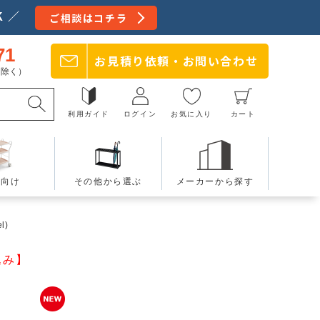
 ／
ご相談はコチラ
71
お見積り依頼・
お問い合わせ
日を除く）
利用ガイド
ログイン
お気に入り
カート
療向け
その他から選ぶ
メーカーから探す
l)
込み】