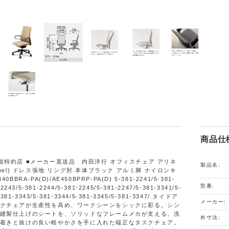
商品仕
規特約店 ■メーカー直送品 内田洋行 オフィスチェア アリネ
製品名:
inel) ドレス張地 リング肘 本体ブラック アルミ脚 ナイロンキ
0BBRA-PA(D)/AE450BPRP-PA(D) 5-381-2241/5-381-
型番:
-2243/5-381-2244/5-381-2245/5-381-2247/5-381-3341/5-
-381-3343/5-381-3344/5-381-3345/5-381-3347/ タイドア
メーカー:
クチェアが生産性を高め、ワークシーンをシックに彩る。シン
縫製仕上げのシートを、ソリッドなフレームメカが支える。洗
外寸法:
着きと抜けの良い軽やかさを手に入れた端正なタスクチェア。