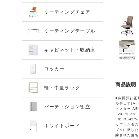
ミーティングチェア
ミーティングテーブル
キャビネット・収納庫
ロッカー
商品説明
軽・中量ラック
■内田洋行正
ルチェア(Al
パーティション衝立
ャスター AE44
2242/5-381
381-3342/5
ップしたタス
ホワイトボード
プルに徹した
練された落ち