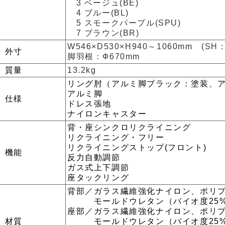
3 ベージュ(BE)
4 ブルー(BL)
5 スモークパープル(SPU)
7 ブラウン(BR)
W546×D530×H940～1060mm (SH：
外寸
脚羽根：Ф670mm
質量
13.2kg
リング肘（アルミ脚ブラック：塗装、
アルミ脚
仕様
ドレス張地
ナイロンキャスター
背・座シンクロリクライニング
リクライニング・フリー
リクライニングストップ(フロント)
機能
反力自動調節
ガス式上下調節
座タックリング
背部／ガラス繊維強化ナイロン、ポリ
モールドウレタン（バイオ度25%
座部／ガラス繊維強化ナイロン、ポリ
材質
モールドウレタン（バイオ度25%