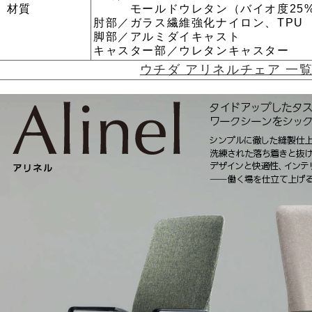
材質
モールドウレタン（バイオ度25%
肘部／ガラス繊維強化ナイロン、TPU
脚部／アルミダイキャスト
キャスター部／ウレタンキャスター
ウチダ アリネルチェア 一