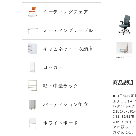
ミーティングチェア
ミーティングテーブル
キャビネット・収納庫
ロッカー
商品説明
軽・中量ラック
■内田洋行正
ルチェア(Al
パーティション衝立
レタンキャスター 
2151/5-381
381-3151/5
3157/ 
ホワイトボード
クに彩る。シ
カが支える。