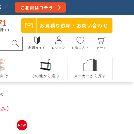
 ／
ご相談はコチラ
71
お見積り依頼・
お問い合わせ
日を除く）
利用ガイド
ログイン
お気に入り
カート
療向け
その他から選ぶ
メーカーから探す
l)
込み】