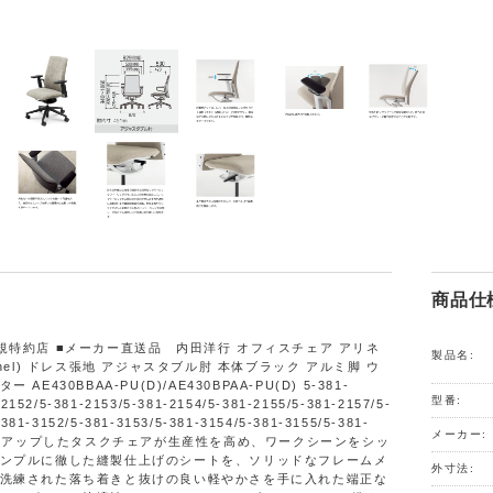
商品仕
規特約店 ■メーカー直送品 内田洋行 オフィスチェア アリネ
製品名:
inel) ドレス張地 アジャスタブル肘 本体ブラック アルミ脚 ウ
AE430BBAA-PU(D)/AE430BPAA-PU(D) 5-381-
型番:
-2152/5-381-2153/5-381-2154/5-381-2155/5-381-2157/5-
-381-3152/5-381-3153/5-381-3154/5-381-3155/5-381-
メーカー:
タイドアップしたタスクチェアが生産性を高め、ワークシーンをシッ
ンプルに徹した縫製仕上げのシートを、ソリッドなフレームメ
外寸法:
洗練された落ち着きと抜けの良い軽やかさを手に入れた端正な