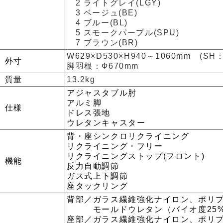
2 ライトグレイ(LGY)
3 ベージュ(BE)
4 ブルー(BL)
5 スモークパープル(SPU)
7 ブラウン(BR)
W629×D530×H940～1060mm (SH：
外寸
脚羽根：Ф670mm
質量
13.2kg
アジャスタブル肘
アルミ脚
仕様
ドレス張地
ウレタンキャスター
背・座シンクロリクライニング
リクライニング・フリー
リクライニングストップ(フロント)
機能
反力自動調節
ガス式上下調節
座タックリング
背部／ガラス繊維強化ナイロン、ポリ
モールドウレタン（バイオ度25%
座部／ガラス繊維強化ナイロン、ポリ