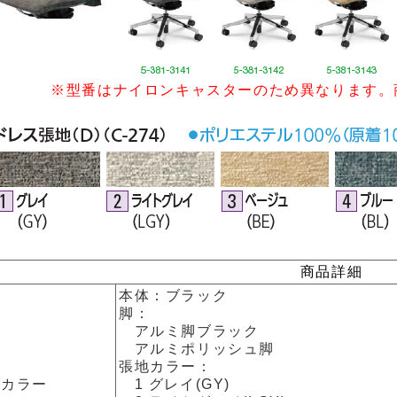
※型番はナイロンキャスターのため異なります。
商品詳細
本体：ブラック
脚：
アルミ脚ブラック
アルミポリッシュ脚
張地カラー：
カラー
1 グレイ(GY)