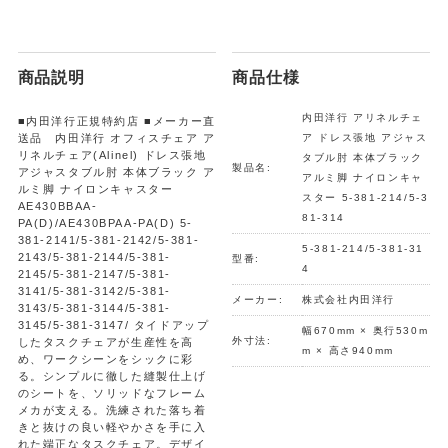
商品説明
商品仕様
内田洋行 アリネルチェ
■内田洋行正規特約店 ■メーカー直
送品 内田洋行 オフィスチェア ア
ア ドレス張地 アジャス
リネルチェア(Alinel) ドレス張地
タブル肘 本体ブラック
製品名:
アジャスタブル肘 本体ブラック ア
アルミ脚 ナイロンキャ
ルミ脚 ナイロンキャスター
スター 5-381-214/5-3
AE430BBAA-
81-314
PA(D)/AE430BPAA-PA(D) 5-
381-2141/5-381-2142/5-381-
5-381-214/5-381-31
2143/5-381-2144/5-381-
型番:
4
2145/5-381-2147/5-381-
3141/5-381-3142/5-381-
メーカー:
株式会社内田洋行
3143/5-381-3144/5-381-
3145/5-381-3147/ タイドアップ
幅670mm × 奥行530m
外寸法:
したタスクチェアが生産性を高
m × 高さ940mm
め、ワークシーンをシックに彩
る。シンプルに徹した縫製仕上げ
のシートを、ソリッドなフレーム
メカが支える。洗練された落ち着
きと抜けの良い軽やかさを手に入
れた端正なタスクチェア。デザイ