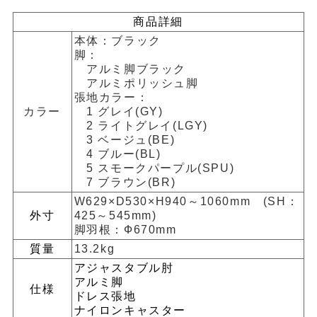
商品詳細
本体：ブラック
脚：
アルミ脚ブラック
アルミポリッシュ脚
張地カラー：
カラー
1 グレイ(GY)
2 ライトグレイ(LGY)
3 ベージュ(BE)
4 ブルー(BL)
5 スモークパープル(SPU)
7 ブラウン(BR)
W629×D530×H940～1060mm (SH：
外寸
425～545mm)
脚羽根：Ф670mm
質量
13.2kg
アジャスタブル肘
アルミ脚
仕様
ドレス張地
ナイロンキャスター