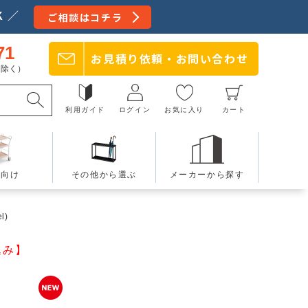
 ／
ご相談はコチラ
71
お見積り依頼・
お問い合わせ
日を除く）
利用ガイド
ログイン
お気に入り
カート
療向け
その他から選ぶ
メーカーから探す
l)
込み】