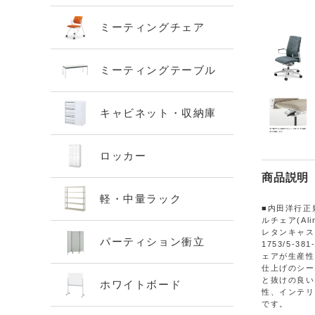
ミーティングチェア
ミーティングテーブル
キャビネット・収納庫
ロッカー
商品説明
軽・中量ラック
■内田洋行正
ルチェア(Al
レタンキャスター 
パーティション衝立
1753/5-38
ェアが生産性
仕上げのシー
と抜けの良い
ホワイトボード
性、インテリ
です。