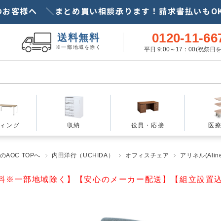
のお客様へ ＼まとめ買い相談承ります！請求書払いもOK
0120-11-66
送料無料
※一部地域を除く
平日 9:00～17：00(祝祭
ィング
収納
役員・応接
医
AOC TOPへ
内田洋行（UCHIDA）
オフィスチェア
アリネル(Aline
料※一部地域除く】【安心のメーカー配送】【組立設置