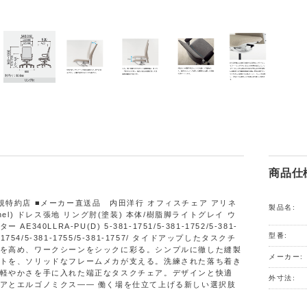
商品仕
規特約店 ■メーカー直送品 内田洋行 オフィスチェア アリネ
製品名:
inel) ドレス張地 リング肘(塗装) 本体/樹脂脚ライトグレイ ウ
AE340LLRA-PU(D) 5-381-1751/5-381-1752/5-381-
型番:
1-1754/5-381-1755/5-381-1757/ タイドアップしたタスクチ
を高め、ワークシーンをシックに彩る。シンプルに徹した縫製
メーカー:
トを、ソリッドなフレームメカが支える。洗練された落ち着き
軽やかさを手に入れた端正なタスクチェア。デザインと快適
外寸法:
アとエルゴノミクス―― 働く場を仕立て上げる新しい選択肢