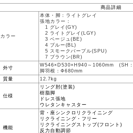
商品詳細
本体・脚：ライトグレイ
張地カラー：
1 グレイ(GY)
2 ライトグレイ(LGY)
カラー
3 ベージュ(BE)
4 ブルー(BL)
5 スモークパープル(SPU)
7 ブラウン(BR)
W546×D530×H940～1060mm (SH：
外寸
脚羽根：Ф680mm
質量
12.7kg
リング肘(塗装)
樹脂脚
仕様
ドレス張地
ウレタンキャスター
背・座シンクロリクライニング
リクライニング・フリー
リクライニングストップ(フロント)
機能
反力自動調節