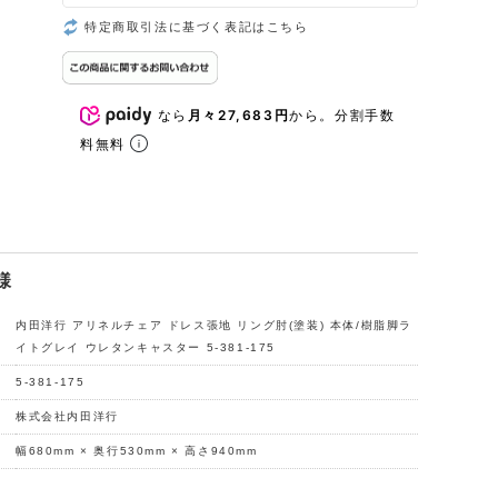
特定商取引法に基づく表記はこちら
なら
月々27,683円
から。分割手数
料無料
様
内田洋行 アリネルチェア ドレス張地 リング肘(塗装) 本体/樹脂脚ラ
イトグレイ ウレタンキャスター 5-381-175
5-381-175
株式会社内田洋行
幅680mm × 奥行530mm × 高さ940mm