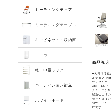
ミーティングチェア
ミーティングテーブル
キャビネット・収納庫
ロッカー
商品説明
軽・中量ラック
■内田洋行正
ルチェア(Al
ウレタンキャスター
パーティション衝立
381-1653/
クチェアが生
縫製仕上げの
着きと抜けの
ホワイトボード
適性、インテ
肢です。