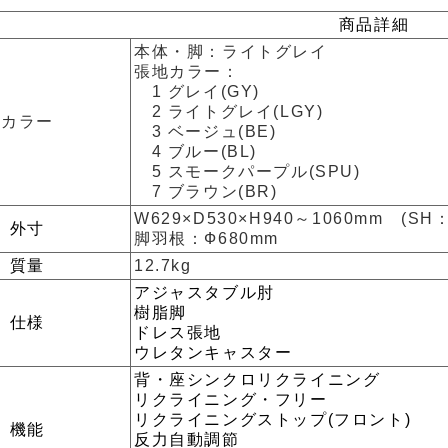
商品詳細
本体・脚：ライトグレイ
張地カラー：
1 グレイ(GY)
2 ライトグレイ(LGY)
カラー
3 ベージュ(BE)
4 ブルー(BL)
5 スモークパープル(SPU)
7 ブラウン(BR)
W629×D530×H940～1060mm (SH：
外寸
脚羽根：Ф680mm
質量
12.7kg
アジャスタブル肘
樹脂脚
仕様
ドレス張地
ウレタンキャスター
背・座シンクロリクライニング
リクライニング・フリー
リクライニングストップ(フロント)
機能
反力自動調節