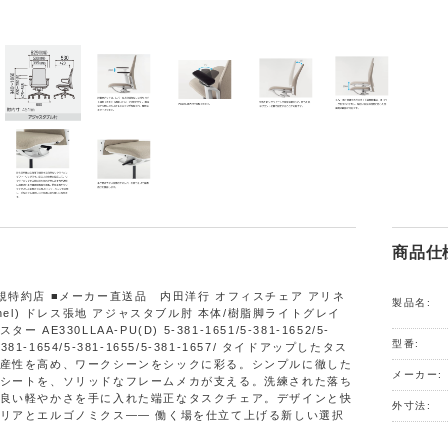
商品仕
規特約店 ■メーカー直送品 内田洋行 オフィスチェア アリネ
製品名:
inel) ドレス張地 アジャスタブル肘 本体/樹脂脚ライトグレイ
 AE330LLAA-PU(D) 5-381-1651/5-381-1652/5-
型番:
5-381-1654/5-381-1655/5-381-1657/ タイドアップしたタス
産性を高め、ワークシーンをシックに彩る。シンプルに徹した
メーカー:
シートを、ソリッドなフレームメカが支える。洗練された落ち
良い軽やかさを手に入れた端正なタスクチェア。デザインと快
外寸法:
リアとエルゴノミクス―― 働く場を仕立て上げる新しい選択