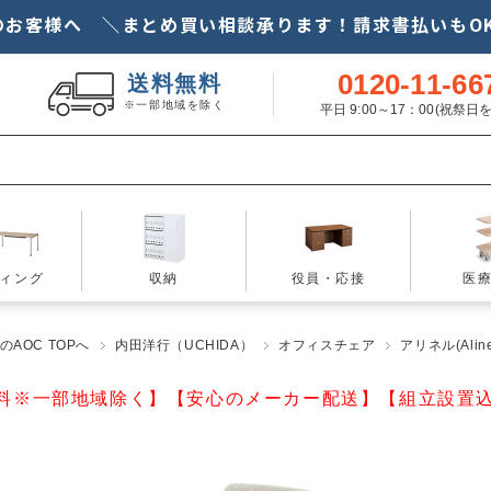
のお客様へ ＼まとめ買い相談承ります！請求書払いもOK
0120-11-66
送料無料
※一部地域を除く
平日 9:00～17：00(祝祭
ィング
収納
役員・応接
医
AOC TOPへ
内田洋行（UCHIDA）
オフィスチェア
アリネル(Aline
料※一部地域除く】【安心のメーカー配送】【組立設置