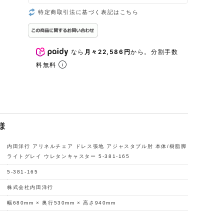
特定商取引法に基づく表記はこちら
なら
月々22,586円
から。分割手数
料無料
様
内田洋行 アリネルチェア ドレス張地 アジャスタブル肘 本体/樹脂脚
ライトグレイ ウレタンキャスター 5-381-165
5-381-165
株式会社内田洋行
幅680mm × 奥行530mm × 高さ940mm