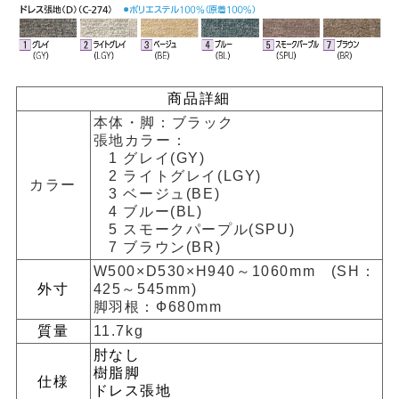
商品詳細
本体・脚：ブラック
張地カラー：
1 グレイ(GY)
2 ライトグレイ(LGY)
カラー
3 ベージュ(BE)
4 ブルー(BL)
5 スモークパープル(SPU)
7 ブラウン(BR)
W500×D530×H940～1060mm (SH：
外寸
425～545mm)
脚羽根：Ф680mm
質量
11.7kg
肘なし
樹脂脚
仕様
ドレス張地