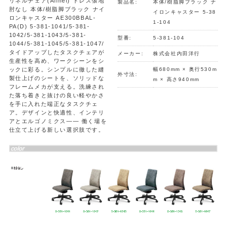
リネルチェア(Alinel) ドレス張地
製品名:
本体/樹脂脚ブラック ナ
肘なし 本体/樹脂脚ブラック ナイ
イロンキャスター 5-38
ロンキャスター AE300BBAL-
1-104
PA(D) 5-381-1041/5-381-
1042/5-381-1043/5-381-
型番:
5-381-104
1044/5-381-1045/5-381-1047/
タイドアップしたタスクチェアが
メーカー:
株式会社内田洋行
生産性を高め、ワークシーンをシ
ックに彩る。シンプルに徹した縫
幅680mm × 奥行530m
外寸法:
製仕上げのシートを、ソリッドな
m × 高さ940mm
フレームメカが支える。洗練され
た落ち着きと抜けの良い軽やかさ
を手に入れた端正なタスクチェ
ア。デザインと快適性、インテリ
アとエルゴノミクス―― 働く場を
仕立て上げる新しい選択肢です。