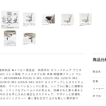
商品仕
規特約店 ■メーカー直送品 内田洋行 オフィスチェア アリネ
製品名:
inel) ドレス張地 アジャスタブル肘 本体/樹脂脚ブラック ウレ
E330BBAA-PU(D) 5-381-1151/5-381-1152/5-381-
型番:
1-1154/5-381-1155/5-381-1157/ タイドアップしたタスクチェ
高め、ワークシーンをシックに彩る。シンプルに徹した縫製仕
メーカー:
を、ソリッドなフレームメカが支える。洗練された落ち着きと
やかさを手に入れた端正なタスクチェア。デザインと快適性、
外寸法:
エルゴノミクス―― 働く場を仕立て上げる新しい選択肢で