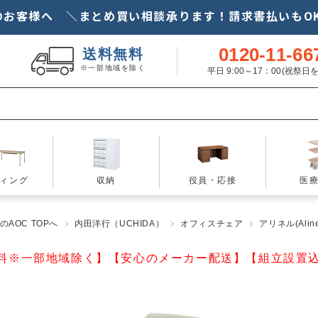
のお客様へ ＼まとめ買い相談承ります！請求書払いもOK
0120-11-66
送料無料
※一部地域を除く
平日 9:00～17：00(祝祭
ィング
収納
役員・応接
医
AOC TOPへ
内田洋行（UCHIDA）
オフィスチェア
アリネル(Aline
料※一部地域除く】【安心のメーカー配送】【組立設置