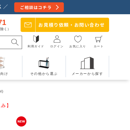
 ／
ご相談はコチラ
71
お見積り依頼・
お問い合わせ
日を除く）
利用ガイド
ログイン
お気に入り
カート
療向け
その他から選ぶ
メーカーから探す
l)
込み】