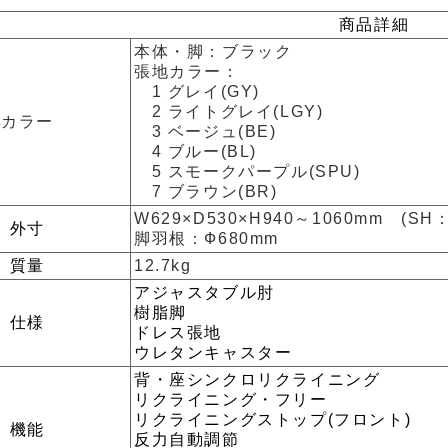
商品詳細
本体・脚：ブラック
張地カラー：
1 グレイ(GY)
2 ライトグレイ(LGY)
カラー
3 ベージュ(BE)
4 ブルー(BL)
5 スモークパープル(SPU)
7 ブラウン(BR)
W629×D530×H940～1060mm (SH：
外寸
脚羽根：Ф680mm
質量
12.7kg
アジャスタブル肘
樹脂脚
仕様
ドレス張地
ウレタンキャスター
背・座シンクロリクライニング
リクライニング・フリー
リクライニングストップ(フロント)
機能
反力自動調節