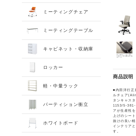
ミーティングチェア
ミーティングテーブル
キャビネット・収納庫
ロッカー
商品説明
軽・中量ラック
■内田洋行正
ルチェア(Al
タンキャスター A
パーティション衝立
1153/5-38
アが生産性を
上げのシート
抜けの良い軽
ホワイトボード
インテリアと
す。