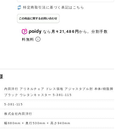
特定商取引法に基づく表記はこちら
なら
月々21,486円
から。分割手数
料無料
様
内田洋行 アリネルチェア ドレス張地 アジャスタブル肘 本体/樹脂脚
ブラック ウレタンキャスター 5-381-115
5-381-115
株式会社内田洋行
幅680mm × 奥行530mm × 高さ940mm