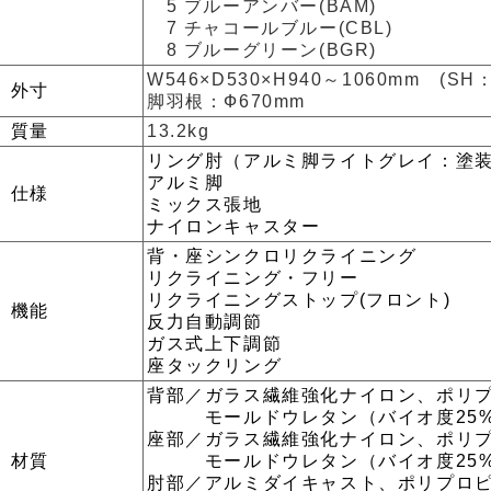
5 ブルーアンバー(BAM)
7 チャコールブルー(CBL)
8 ブルーグリーン(BGR)
W546×D530×H940～1060mm (SH：
外寸
脚羽根：Ф670mm
質量
13.2kg
リング肘（アルミ脚ライトグレイ：塗
アルミ脚
仕様
ミックス張地
ナイロンキャスター
背・座シンクロリクライニング
リクライニング・フリー
リクライニングストップ(フロント)
機能
反力自動調節
ガス式上下調節
座タックリング
背部／ガラス繊維強化ナイロン、ポリ
モールドウレタン（バイオ度25%
座部／ガラス繊維強化ナイロン、ポリ
材質
モールドウレタン（バイオ度25%
肘部／アルミダイキャスト、ポリプロ