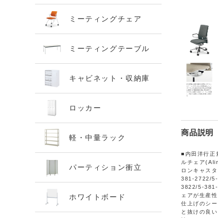
ミーティングチェア
ミーティングテーブル
キャビネット・収納庫
ロッカー
商品説明
軽・中量ラック
■内田洋行正
ルチェア(Al
パーティション衝立
ロンキャスター A
381-2722/5
3822/5-38
ェアが生産性
ホワイトボード
仕上げのシー
と抜けの良い