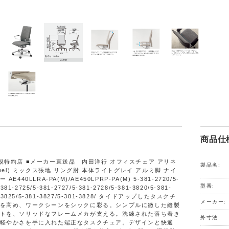
商品仕
規特約店 ■メーカー直送品 内田洋行 オフィスチェア アリネ
製品名:
inel) ミックス張地 リング肘 本体ライトグレイ アルミ脚 ナイ
E440LLRA-PA(M)/AE450LPRP-PA(M) 5-381-2720/5-
型番:
-381-2725/5-381-2727/5-381-2728/5-381-3820/5-381-
1-3825/5-381-3827/5-381-3828/ タイドアップしたタスクチ
メーカー:
を高め、ワークシーンをシックに彩る。シンプルに徹した縫製
トを、ソリッドなフレームメカが支える。洗練された落ち着き
外寸法:
軽やかさを手に入れた端正なタスクチェア。デザインと快適