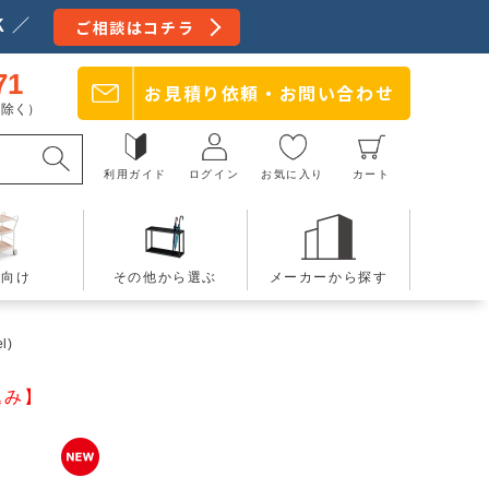
 ／
ご相談はコチラ
71
お見積り依頼・
お問い合わせ
日を除く）
利用ガイド
ログイン
お気に入り
カート
療向け
その他から選ぶ
メーカーから探す
l)
込み】