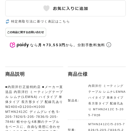
特定商取引法に基づく表記はこちら
なら
月々73,553円
から。分割手数料無料
商品説明
商品仕様
内田洋行 ミーティング
■内田洋行正規特約店 ■メーカー直
送品 内田洋行 ミーティングテーブ
テーブル レムナLEMNA
ル レムナ(LEMNA) ハイタイプ 単
ハイタイプ 単体タイプ
製品名:
体タイプ 長方形タイプ 配線孔あり
長方形タイプ 配線孔あ
W2400×D1200×H1000
り MTHN2412C 5-20
MTHN2412C ディムグレイ色 5-
5-78□6
205-7826/5-205-7836/5-205-
7846/ 軽やかな4本脚のテーブル
MTHN2412C/5-205-7
をベースに、自由な発想に合わせ
型番:
826/5-205-7836/5-2