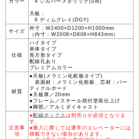
カラー
4 シルバーメタリック(SM)
天板：
6 ディムグレイ(DGY)
外寸：W2400×D1200×H1000mm
サイズ
（内寸：W2008×D808×H843mm）
ハイタイプ
単体タイプ
仕様
長方形タイプ
配線孔あり
プレミアムカラー
●天板(メラミン化粧板タイプ)
表面材：メラミン化粧板、芯材：パー
ティクルボード
材質
●天板厚／20mm
●フレーム／スチール焼付塗装仕上げ
●脚部／アルミダイキャスト
●
配線ボックス
は別売りが必須となりま
す。
注意事
●搬入に際しては通常のエレベーターには
項
積載できない場合があります。