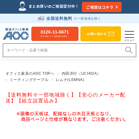
まとめ買いのご相談受付中！
ご相談はコチラ
全国送料無料
※一部地域を除く
0120-11-6671
お問い合わせ
平日 9:00～17：00(祝祭日を除く）
オフィス家具のAOC TOPへ
内田洋行（UCHIDA）
ミーティングテーブル
レムナ(LEMNA)
【送料無料※一部地域除く】【安心のメーカー配
送】【組立設置込み】