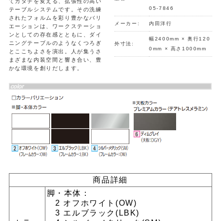
てカタチを変える、拡張性の高い
05-7846
テーブルシステムです。その洗練
されたフォルムを彩り豊かなバリ
メーカー:
内田洋行
エーションは、ワークステーショ
ンとしての存在感とともに、ダイ
幅2400mm × 奥行120
ニングテーブルのようなくつろぎ
外寸法:
0mm × 高さ1000mm
とここちよさを演出。人が集うさ
まざまな内装空間と響き合い、豊
かな環境を創りだします。
商品詳細
脚・本体：
2 オフホワイト(OW)
3 エルブラック(LBK)