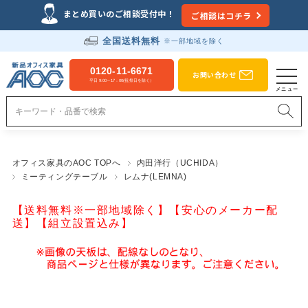
まとめ買いのご相談受付中！
ご相談はコチラ
全国送料無料
※一部地域を除く
0120-11-6671
お問い合わせ
平日 9:00～17：00(祝祭日を除く）
オフィス家具のAOC TOPへ
内田洋行（UCHIDA）
ミーティングテーブル
レムナ(LEMNA)
【送料無料※一部地域除く】【安心のメーカー配
送】【組立設置込み】