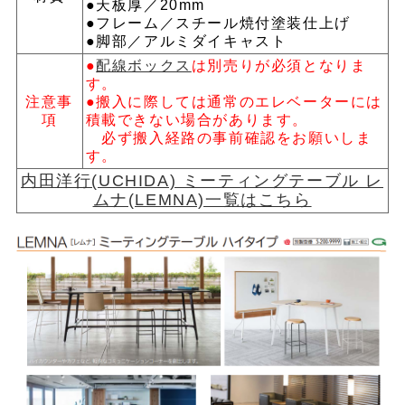
●天板厚／20mm
●フレーム／スチール焼付塗装仕上げ
●脚部／アルミダイキャスト
●
配線ボックス
は別売りが必須となりま
す。
注意事
●搬入に際しては通常のエレベーターには
項
積載できない場合があります。
必ず搬入経路の事前確認をお願いしま
す。
内田洋行(UCHIDA) ミーティングテーブル レ
ムナ(LEMNA)一覧はこちら