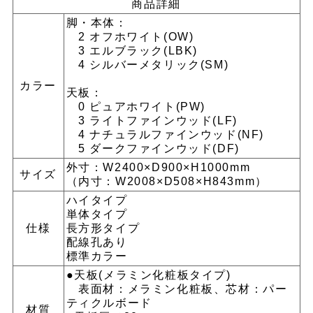
商品詳細
脚・本体：
2 オフホワイト(OW)
3 エルブラック(LBK)
4 シルバーメタリック(SM)
カラー
天板：
0 ピュアホワイト(PW)
3 ライトファインウッド(LF)
4 ナチュラルファインウッド(NF)
5 ダークファインウッド(DF)
外寸：W2400×D900×H1000mm
サイズ
（内寸：W2008×D508×H843mm）
ハイタイプ
単体タイプ
仕様
長方形タイプ
配線孔あり
標準カラー
●天板(メラミン化粧板タイプ)
表面材：メラミン化粧板、芯材：パー
ティクルボード
材質