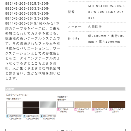
8824/5-205-8825/5-205-
MTHN2490C/5-205-8
8830/5-205-8833/5-205-
型番:
82/5-205-883/5-205-
8834/5-205-8835/5-205-
884
8840/5-205-8843/5-205-
8844/5-205-8845/ 軽やかな4本
メーカー:
内田洋行
脚のテーブルをベースに、自由な
発想に合わせてカタチを変える、
幅2400mm × 奥行900
拡張性の高いテーブルシステムで
外寸法:
mm × 高さ1000mm
す。その洗練されたフォルムを彩
り豊かなバリエーションは、ワー
クステーションとしての存在感と
ともに、ダイニングテーブルのよ
うなくつろぎとここちよさを演
出。人が集うさまざまな内装空間
と響き合い、豊かな環境を創りだ
します。