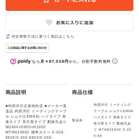
特定商取引法に基づく表記はこちら
なら
月々67,026円
から。分割手数料無料
商品説明
商品仕様
内田洋行 ミーティング
■内田洋行正規特約店 ■メーカー直
送品 内田洋行 ミーティングテーブ
テーブル レムナLEMNA
ル レムナ(LEMNA) ハイタイプ 単
ハイタイプ 単体タイプ
製品名:
体タイプ 長方形タイプ 配線孔あり
長方形タイプ 配線孔あ
W2400×D900×H1000
り MTHN2490C 5-20
MTHN2490C 標準カラー 5-205-
5-88
8820/5-205-8823/5-205-