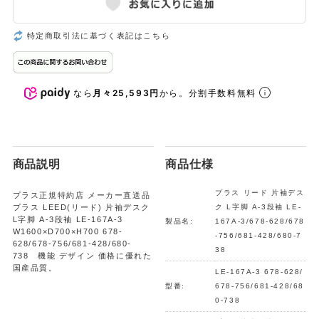
特定商取引法に基づく表記はこちら
なら
月々25,593円
から。分割手数料無料
商品説明
商品仕様
プラス リード 片袖デス
プラス正規特約店 メーカー直送品
プラス LEED(リード) 片袖デスク
ク L字脚 A-3段袖 LE-
L字脚 A-3段袖 LE-167A-3
製品名:
167A-3/678-628/678
W1600×D700×H700 678-
-756/681-428/680-7
628/678-756/681-428/680-
38
738 機能 デザイン 価格に優れた
国産品質。
LE-167A-3 678-628/
型番:
678-756/681-428/68
0-738