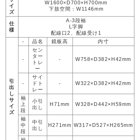
W1600×D700×H700mm
イ
下肢空間：W1146mm
ズ
A-3段袖
仕
L字脚
様
配線口2、配線受け1
-
品名
鏡板高
内寸
セン
ター
-
-
W758×D382×H42mm
トレ
ー
サイ
引
-
ドト
-
W322×D382×H42mm
出
レー
し
袖
サ
小引
上
H71mm
W328×D442×H59mm
イ
出し
段
ズ
袖
中引
中
H271mm
W317×D527×H265mm
出し
段
袖