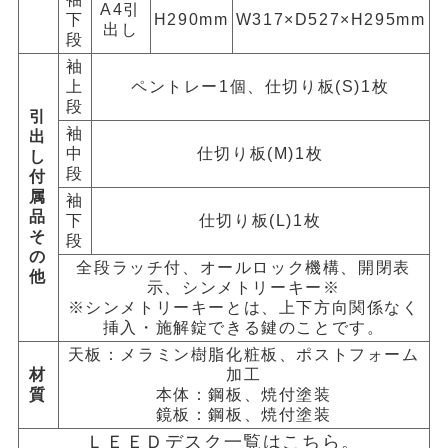
A4引
下
H290mm
W317×D527×H295mm
出し
段
袖
上
ペントレー1個、仕切り板(S)1枚
段
引
袖
出
中
仕切り板(M)1枚
し
段
付
属
袖
品
下
仕切り板(L)1枚
そ
段
の
全段ラッチ付、オールロック機構、開閉表
他
示、シンメトリーキー※
※シンメトリーキーとは、上下方向関係なく
挿入・施解錠できる鍵のことです。
天板：メラミン樹脂化粧板、ポストフォーム
材
加工
質
本体：鋼板、焼付塗装
鏡板：鋼板、焼付塗装
ＬＥＥＤデスク一覧はこちら。