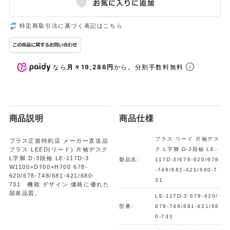
特定商取引法に基づく表記はこちら
なら
月々19,286円
から。分割手数料無料
商品説明
商品仕様
プラス リード 片袖デス
プラス正規特約店 メーカー直送品
プラス LEED(リード) 片袖デスク
ク L字脚 D-3段袖 LE-
L字脚 D-3段袖 LE-117D-3
製品名:
117D-3/678-620/678
W1100×D700×H700 678-
-748/681-421/680-7
620/678-748/681-421/680-
31
731 機能 デザイン 価格に優れた
国産品質。
LE-117D-3 678-620/
型番:
678-748/681-421/68
0-731