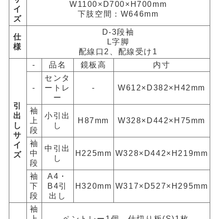
W1100×D700×H700mm
イ
下肢空間：W646mm
ズ
D-3段袖
仕
L字脚
様
配線口2、配線受け1
-
品名
鏡板高
内寸
センタ
-
ートレ
-
W612×D382×H42mm
ー
引
袖
出
小引出
上
H87mm
W328×D442×H75mm
し
し
段
サ
袖
イ
中引出
中
H225mm
W328×D442×H219mm
ズ
し
段
袖
A4・
下
B4引
H320mm
W317×D527×H295mm
段
出し
袖
上
ペントレー1個、仕切り板(S)1枚