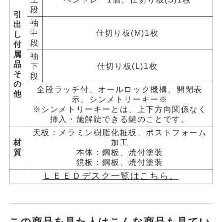
段
引
袖
出
中
仕切り板(M)1枚
し
段
付
属
袖
品
下
仕切り板(L)1枚
そ
段
の
全段ラッチ付、オールロック機構、開閉表
他
示、シンメトリーキー※
※シンメトリーキーとは、上下方向関係なく
挿入・施解錠できる鍵のことです。
天板：メラミン樹脂化粧板、ポストフォーム
材
加工
質
本体：鋼板、焼付塗装
鏡板：鋼板、焼付塗装
ＬＥＥＤデスク一覧はこちら。
この商品を見た人はこんな商品も見てい