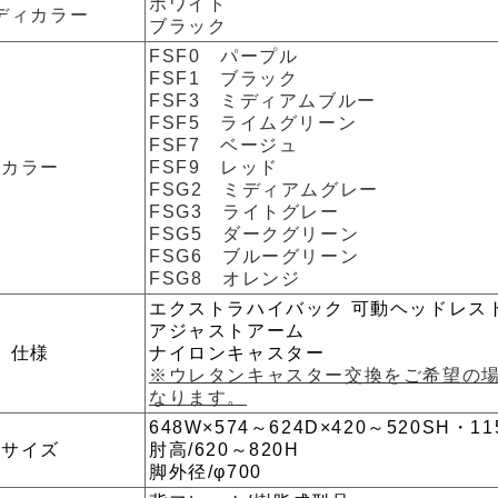
ホワイト
ディカラー
ブラック
FSF0 パープル
FSF1 ブラック
FSF3 ミディアムブルー
FSF5 ライムグリーン
FSF7 ベージュ
カラー
FSF9 レッド
FSG2 ミディアムグレー
FSG3 ライトグレー
FSG5 ダークグリーン
FSG6 ブルーグリーン
FSG8 オレンジ
エクストラハイバック 可動ヘッドレス
アジャストアーム
仕様
ナイロンキャスター
※ウレタンキャスター交換をご希望の
なります。
648W×574～624D×420～520SH・11
サイズ
肘高/620～820H
脚外径/φ700