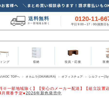
のお客様へ ＼まとめ買い相談承ります！請求書払いもOK
0120-11-66
送料無料
※一部地域を除く
平日 9:00～17：00(祝祭
ィング
収納
役員・応接
医
AOC TOPへ
オカムラ(OKAMURA)
オフィスチェア
シルフィー(Syl
料※一部地域除く】【安心のメーカー配送】【組立設置
年4月廃番予定●
2026年新色発売中