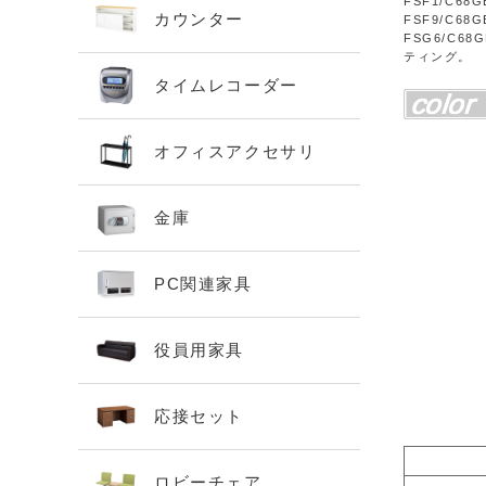
FSF1/C68G
カウンター
FSF9/C68G
FSG6/C6
ティング。
タイムレコーダー
オフィスアクセサリ
金庫
PC関連家具
役員用家具
応接セット
ロビーチェア