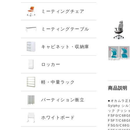
ミーティングチェア
ミーティングテーブル
キャビネット・収納庫
ロッカー
軽・中量ラック
商品説明
パーティション衝立
■オカムラ正規
Sylphy
ック クッシ
FSF0/C68G
ホワイトボード
FSF7/C68G
FSG5/C68G