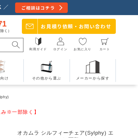
 ／
ご相談はコチラ
71
お見積り依頼・
お問い合わせ
日を除く）
利用ガイド
ログイン
お気に入り
カート
療向け
その他から選ぶ
メーカーから探す
phy)
込み※一部除く】
オカムラ シルフィーチェア(Sylphy) エ