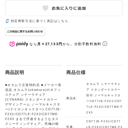
特定商取引法に基づく表記はこちら
なら
月々27,133円
から。分割手数料無料
商品説明
商品仕様
オカムラ シナーラチェ
■オカムラ正規特約店 ■メーカー直
送品 オカムラ(okamura)のオフィ
ア スタンダードカラー
スチェア シナーラチェア
肘付 ノーマルキャスタ
製品名:
(CYNARA) スタンダードカラー
ーCD77JE-F2X1/CD7
デザインアーム ノーマルキャスタ
7LE-F2X2/CD77ME-F
ー(ナイロンキャスター) CD77JE-
2X3
F2X1/CD77LE-F2X2/CD77ME-
F2X3 まるで浮遊するようなタス
CD77JE-F2X1/CD77
クシーティングチェア。究極の軽
型番:
LE-F2X2/CD77ME-F2