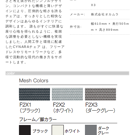
さと考え抜かれたシンプルデザイ
X3
ン。コンパクトな機構と薄いデザ
インにより、圧倒的な軽さを誇る
メーカー:
株式会社オカムラ
チェアは、すっきりとした軽快な
デザインはあらゆるインテリアに
幅610mm × 奥行505m
調和します。 誰もがすぐに快適な
外寸法:
m × 高さ899mm
座り心地を得られるように、複雑
な調整を必要としない機構を実現
しました。人間工学と環境に配慮
したCYNARAチェア は、フリーア
ドレスやリモートワークなど、多
様で流動的な現代の働き方をサポ
ートします。