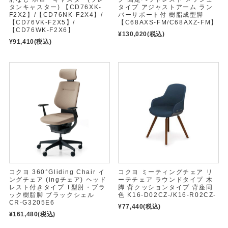
タンキャスター) 【CD76XK-
タイプ アジャストアーム ラン
F2X2】/【CD76NK-F2X4】/
バーサポート付 樹脂成型脚
【CD76VK-F2X5】/
【C68AXS-FM/C68AXZ-FM】
【CD76WK-F2X6】
¥130,020
(税込)
¥91,410
(税込)
コクヨ 360°Gliding Chair イ
コクヨ ミーティングチェア リ
ングチェア (ingチェア) ヘッド
ーテチェア ラウンドタイプ 木
レスト付きタイプ T型肘・ブラ
脚 背クッションタイプ 背座同
ック樹脂脚 ブラックシェル
色 K16-D02CZ-/K16-R02CZ-
CR-G3205E6
¥77,440
(税込)
¥161,480
(税込)