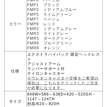
FMP0 パープル
FMP1 ブラック
FMP3 ミディアムブルー
FMP5 ライムグリーン
FMP7 ベージュ
カラー
FMP9 レッド
FMR2 ミディアムグレー
FMR3 ライトグレー
FMR5 ダークグリーン
FMR6 ブルーグリーン
FMR8 オレンジ
エクストラハイバック 固定ヘッドレス
ト
アジャストアーム
ランバーサポート付
仕様
ナイロンキャスター
※ウレタンキャスター交換をご希望の
場合は、こちらをクリックしたご注文
が必要になります。
648W×588～638D×420～520SH・
1147～1247H
サイズ
肘高/620～820H