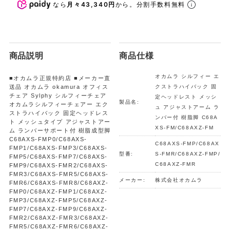
なら
月々43,340円
から。分割手数料無料
商品説明
商品仕様
オカムラ シルフィー エ
■オカムラ正規特約店 ■メーカー直
送品 オカムラ okamura オフィス
クストラハイバック 固
チェア Sylphy シルフィーチェア
定ヘッドレスト メッシ
製品名:
オカムラシルフィーチェアー エク
ュ アジャストアーム ラ
ストラハイバック 固定ヘッドレス
ンバー付 樹脂脚 C68A
ト メッシュタイプ アジャストアー
XS-FM/C68AXZ-FM
ム ランバーサポート付 樹脂成型脚
C68AXS-FMP0/C68AXS-
C68AXS-FMP/C68AX
FMP1/C68AXS-FMP3/C68AXS-
型番:
S-FMR/C68AXZ-FMP/
FMP5/C68AXS-FMP7/C68AXS-
C68AXZ-FMR
FMP9/C68AXS-FMR2/C68AXS-
FMR3/C68AXS-FMR5/C68AXS-
メーカー:
株式会社オカムラ
FMR6/C68AXS-FMR8/C68AXZ-
FMP0/C68AXZ-FMP1/C68AXZ-
FMP3/C68AXZ-FMP5/C68AXZ-
FMP7/C68AXZ-FMP9/C68AXZ-
FMR2/C68AXZ-FMR3/C68AXZ-
FMR5/C68AXZ-FMR6/C68AXZ-