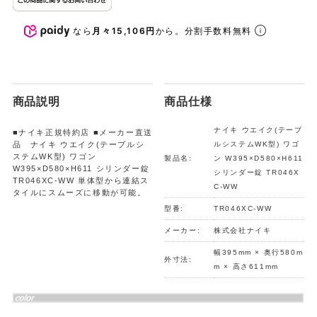
なら
月々15,106円
から。分割手数料無料
商品説明
商品仕様
ナイキ ウエイク(テーブ
■ナイキ正規特約店 ■メーカー直送
品 ナイキ ウエイク(テーブルシ
ルシステムWK型) ワゴ
ステムWK型) ワゴン
製品名:
ン W395×D580×H611
W395×D580×H611 シリンダー錠
シリンダー錠 TR046X
TR046XC-WW 単体型から連結ス
C-WW
タイルにスムーズに移動が可能。
型番:
TR046XC-WW
メーカー:
株式会社ナイキ
幅395mm × 奥行580m
外寸法:
m × 高さ611mm