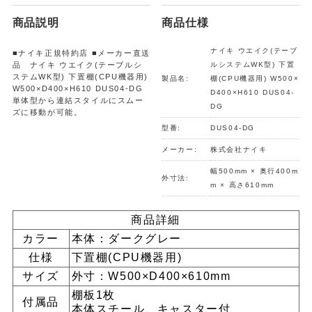
商品説明
商品仕様
ナイキ ウエイク(テーブ
■ナイキ正規特約店 ■メーカー直送
品 ナイキ ウエイク(テーブルシ
ルシステムWK型) 下置
ステムWK型) 下置棚(CPU機器用)
製品名:
棚(CPU機器用) W500×
W500×D400×H610 DUS04-DG
D400×H610 DUS04-
単体型から連結スタイルにスムー
DG
ズに移動が可能。
型番:
DUS04-DG
メーカー:
株式会社ナイキ
幅500mm × 奥行400m
外寸法:
m × 高さ610mm
商品詳細
カラー
本体：ダークグレー
仕様
下置棚(CPU機器用)
サイズ
外寸：W500×D400×610mm
棚板1枚
付属品
本体スチール、キャスター付