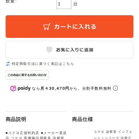
数量:
台
特定商取引法に基づく表記はこちら
なら
月々30,470円
から。分割手数料無料
商品説明
商品仕様
コクヨ 診察室 インフォ
■コクヨ正規特約店 ■メーカー直送
品 コクヨ 医療施設用家具 診察室
ント i シリーズ 診察デ