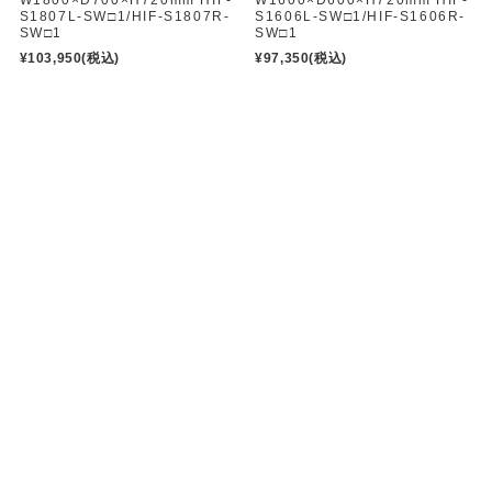
W1800×D700×H720mm HIF-
W1600×D600×H720mm HIF-
S1807L-SW□1/HIF-S1807R-
S1606L-SW□1/HIF-S1606R-
SW□1
SW□1
¥103,950
(税込)
¥97,350
(税込)