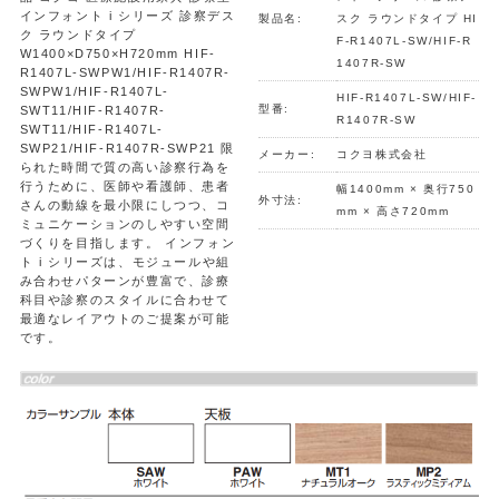
インフォント i シリーズ 診察デス
製品名:
スク ラウンドタイプ HI
ク ラウンドタイプ
F-R1407L-SW/HIF-R
W1400×D750×H720mm HIF-
1407R-SW
R1407L-SWPW1/HIF-R1407R-
SWPW1/HIF-R1407L-
HIF-R1407L-SW/HIF-
型番:
SWT11/HIF-R1407R-
R1407R-SW
SWT11/HIF-R1407L-
SWP21/HIF-R1407R-SWP21 限
メーカー:
コクヨ株式会社
られた時間で質の高い診察行為を
行うために、医師や看護師、患者
幅1400mm × 奥行750
外寸法:
さんの動線を最小限にしつつ、コ
mm × 高さ720mm
ミュニケーションのしやすい空間
づくりを目指します。 インフォン
ト i シリーズは、モジュールや組
み合わせパターンが豊富で、診療
科目や診察のスタイルに合わせて
最適なレイアウトのご提案が可能
です。