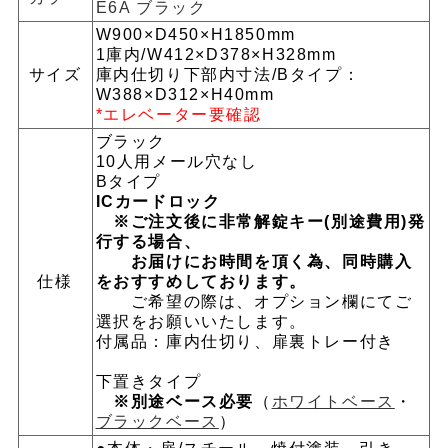
E6A ブラック
W900×D450×H1850mm
1庫内/W412×D378×H328mm
サイズ
庫内仕切り下部内寸法/Bタイプ：
W388×D312×H40mm
*エレベーター要確認
ブラック
10人用メール穴なし
Bタイプ
ICカードロック
※ご注文後に非常解錠キー(別途費用)発
行する場合、
お届けにお時間を頂く為、同時購入
仕様
をおすすめしております。
ご希望の際は、オプション欄にてご
選択をお願いいたします。
付属品：庫内仕切り、扉裏トレー付き
下置きタイプ
※別途ベース必要
（
ホワイトベース
・
ブラックベース
）