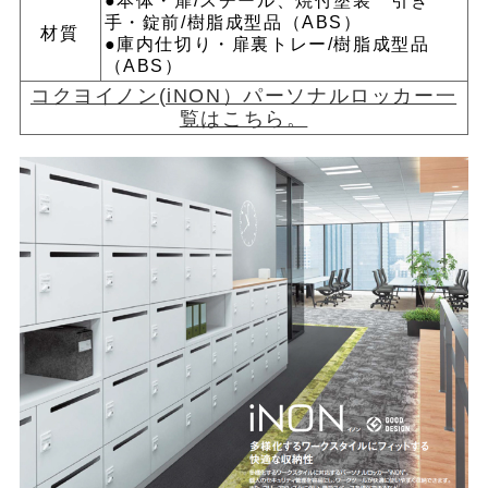
●本体・扉/スチール、焼付塗装 引き
手・錠前/樹脂成型品（ABS）
材質
●庫内仕切り・扉裏トレー/樹脂成型品
（ABS）
コクヨイノン(iNON）パーソナルロッカー一
覧はこちら。