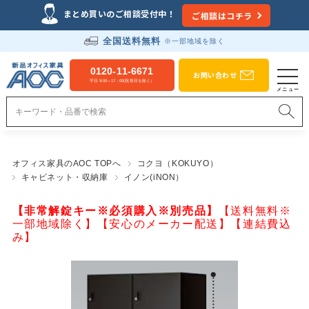
まとめ買いのご相談受付中！
ご相談はコチラ
全国送料無料
※一部地域を除く
0120-11-6671
お問い合わせ
平日 9:00～17：00(祝祭日を除く）
オフィス家具のAOC TOPへ
コクヨ（KOKUYO）
キャビネット・収納庫
イノン(iNON）
【非常解錠キー※必須購入※別売品】
【送料無料※
一部地域除く】【安心のメーカー配送】【連結費込
み】