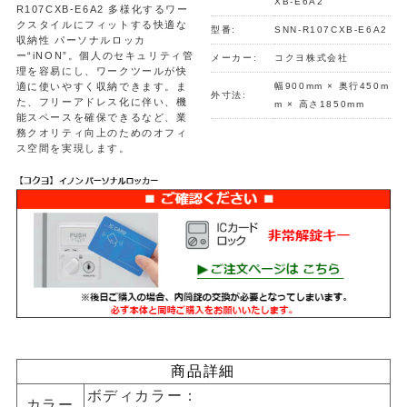
XB-E6A2
R107CXB-E6A2 多様化するワー
クスタイルにフィットする快適な
型番:
SNN-R107CXB-E6A2
収納性 パーソナルロッカ
ー“iNON”。個人のセキュリティ管
メーカー:
コクヨ株式会社
理を容易にし、ワークツールが快
適に使いやすく収納できます。ま
幅900mm × 奥行450m
外寸法:
た、フリーアドレス化に伴い、機
m × 高さ1850mm
能スペースを確保できるなど、業
務クオリティ向上のためのオフィ
ス空間を実現します。
商品詳細
ボディカラー：
カラー