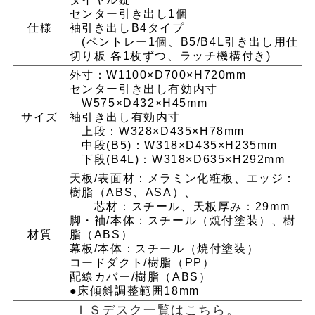
センター引き出し1個
仕様
袖引き出しB4タイプ
(ペントレー1個、B5/B4L引き出し用仕
切り板 各1枚ずつ、ラッチ機構付き)
外寸：W1100×D700×H720mm
センター引き出し有効内寸
W575×D432×H45mm
サイズ
袖引き出し有効内寸
上段：W328×D435×H78mm
中段(B5)：W318×D435×H235mm
下段(B4L)：W318×D635×H292mm
天板/表面材：メラミン化粧板、エッジ：
樹脂（ABS、ASA）、
芯材：スチール、天板厚み：29mm
脚・袖/本体：スチール（焼付塗装）、樹
材質
脂（ABS）
幕板/本体：スチール（焼付塗装）
コードダクト/樹脂（PP）
配線カバー/樹脂（ABS）
●床傾斜調整範囲18mm
ＩＳデスク一覧はこちら。