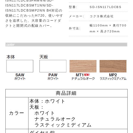
ISN117LDCBSPAWNN/SD-
ISN117LDCBSMT1NN/SD-
型番:
SD-ISN117LDCBS
ISN117LDCBSMP2NN B4対応の
収納にこだわったH720。使いやす
メーカー:
コクヨ株式会社
さを追求した、大容量のコードダ
クトと開閉式の配線カバー。
幅1100mm × 奥行700
外寸法:
mm × 高さ720mm
商品詳細
本体：ホワイト
天板：
カラー
ホワイト
ナチュラルオーク
ラスティックミディアム
ダイヤル錠