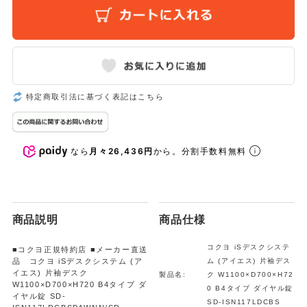
特定商取引法に基づく表記はこちら
なら
月々26,436円
から。分割手数料無料
商品説明
商品仕様
コクヨ iSデスクシステ
■コクヨ正規特約店 ■メーカー直送
品 コクヨ iSデスクシステム (ア
ム (アイエス) 片袖デス
イエス) 片袖デスク
製品名:
ク W1100×D700×H72
W1100×D700×H720 B4タイプ ダ
0 B4タイプ ダイヤル錠
イヤル錠 SD-
SD-ISN117LDCBS