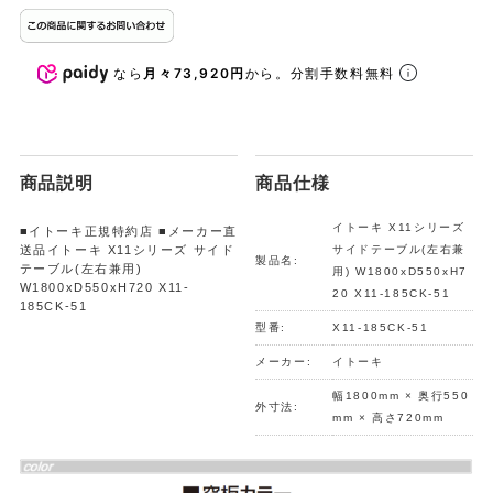
なら
月々73,920円
から。分割手数料無料
商品説明
商品仕様
イトーキ X11シリーズ
■イトーキ正規特約店 ■メーカー直
送品イトーキ X11シリーズ サイド
サイドテーブル(左右兼
製品名:
テーブル(左右兼用)
用) W1800xD550xH7
W1800xD550xH720 X11-
20 X11-185CK-51
185CK-51
型番:
X11-185CK-51
メーカー:
イトーキ
幅1800mm × 奥行550
外寸法:
mm × 高さ720mm