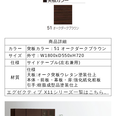
商品詳細
カラー
突板カラー：51 オークダークブラウン
サイズ
外寸：W1800xD550xH720
仕様
サイドテーブル(左右兼用)
仕様
天板:オーク突板ウレタン塗装仕上
材質
本体・前板・幕板・扉:強化紙化粧板
引手:樹脂成型品塗装仕上
エグゼクティブ X11シリーズ一覧はこちら。