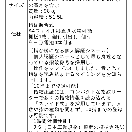
サイズ
の高さを含む
質量：98kg
内容積：51.5L
指紋照合式
A4ファイル縦置き収納可能
仕様
棚板1枚、鍵付引出し1個付
単三形電池4本付き
【指が鍵になる個人認証システム】
個人認証システムとして最も身近とな
っている指紋称号を採用し、
操作をシンプルにしました。音と光で
指紋を読み込ませるタイミングをお知ら
せします。
【10指まで登録可能】
指紋認証には、コンパクトな指紋リー
ダーで多くの指紋情報を読み込める
「スライド式」を採用しています。人
数や指の種類を問わず、10指までの登録
が可能です。
【1時間対価性能】
JIS（日本工業規格）規定の標準過熱試