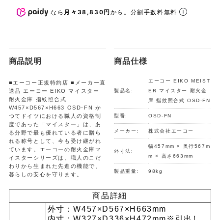
なら
月々38,830円
から。分割手数料無料
商品説明
商品仕様
エーコー EIKO MEIST
■エーコー正規特約店 ■メーカー直
送品 エーコー EIKO マイスター
製品名:
ER マイスター 耐火金
耐火金庫 指紋照合式
庫 指紋照合式 OSD-FN
W457×D567×H663 OSD-FN か
つてドイツにおける職人の資格制
型番:
OSD-FN
度であった「マイスター」は、あ
メーカー:
株式会社エーコー
る分野で最も優れている者に贈ら
れる称号として、今も受け継がれ
幅457mm × 奥行567m
ています。エーコーの耐火金庫マ
外寸法:
m × 高さ663mm
イスターシリーズは、職人のこだ
わりから生まれた先進の機能で、
製品重量:
98kg
暮らしの安心を守ります。
商品詳細
外寸：W457×D567×H663mm
内寸：W327×D336×H472mm※引出し