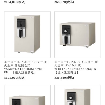
¥134,860
(税込)
¥68,970
(税込)
エーコー(EIKO)マイスター 耐
エーコー(EIKO)マイスター 耐
火金庫 指紋照合式
火金庫 ダイヤル式
W330×D513×H603 ONS-
W484×D489×H372 OSS-D
FN 【搬入設置費込】
【搬入設置費込】
¥101,970
(税込)
¥36,740
(税込)