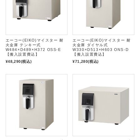
エーコー(EIKO)マイスター 耐
エーコー(EIKO)マイスター 耐
火金庫 テンキー式
火金庫 ダイヤル式
W484×D489×H372 OSS-E
W330×D513×H603 ONS-D
【搬入設置費込】
【搬入設置費込】
¥48,290
(税込)
¥71,280
(税込)