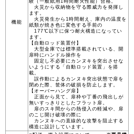
験（一般紙用1時間耐火性能）合格。
火災から収納物を守る際威力を発揮し
ます。
火災発生から1時間耐え、庫内の温度を
機能
紙類が焼き色に変色する手前の
177℃以下に保つ耐火構造になってい
ます。
【自動ロッド装置付】
大型金庫では標準搭載されている、開
扉時にハンドル操作を
固定し不必要にカンヌキを突出させな
いようにする「自動ロッド装置」を搭
載。
誤作動によるカンヌキ突出状態で扉を
閉めた際、筐体の破損を防止します。
【オーバーハング扉】
正面から見て、扉枠や丁番の飛出しが
無いすっきりとしたフラット扉。
扉のスキ間からの熱侵入の軽減や、扉
のこじ開け破壊の際に
カンヌキへの直線的な攻撃を阻止する
構造に設計しています。