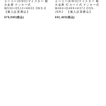
エーコー(EIKO)マイスター 耐
エーコー(EIKO)マイスター 耐
火金庫 テンキー式
火金庫 ICカード式 テンキー式
W330×D513×H603 ONS-E
W484×D489×H372 OSS-
【搬入設置費込】
JER2 【搬入設置費込】
¥78,980
(税込)
¥81,400
(税込)