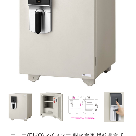
エーコー(EIKO)マイスター 耐火金庫 指紋照合式