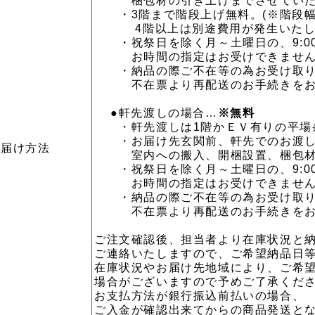
梱包材の引き上げまでさせていた
・3階まで階段上げ無料。(※階段幅
4階以上は別途費用が発生いたし
・祝祭日を除く月～土曜日の、9:00～
お時間の指定はお受けできません
・納品の際ご不在等の為お受け取り
不在票より再配送のお手続きをお
●軒先渡しの場合…
※無料
・軒先渡しは1階かＥＶ有りの平場
・お届け先玄関前、軒先でのお渡し
お届け方法
室内への搬入、開梱設置、梱包材の
・祝祭日を除く月～土曜日の、9:00～
お時間の指定はお受けできません
・納品の際ご不在等の為お受け取り
不在票より再配送のお手続きをお
ご注文確認後、担当者より在庫状況と
ご連絡いたしますので、ご希望納品日
在庫状況やお届け先地域により、ご希
場合がございますので予めご了承くだ
お支払方法が銀行振込前払いの場合、
ご入金が確認出来てからの商品発送と