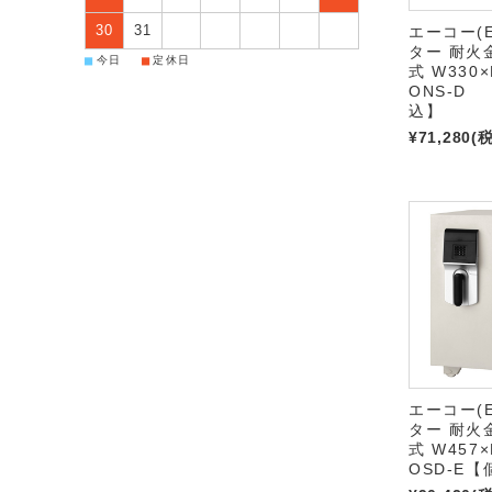
30
31
エーコー(E
ター 耐火
■
■
今日
定休日
式 W330×
ONS-D
込】
¥71,280
(
エーコー(E
ター 耐火
式 W457×
OSD-E