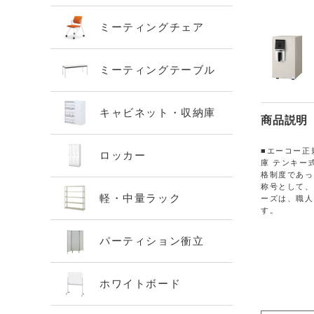
ミーティングチェア
ミーティングテーブル
キャビネット・収納庫
商品説明
■エーコー正
ロッカー
庫 テンキー式
格制度であっ
称号として、
軽・中量ラック
ーズは、職人
す。
パーティション衝立
ホワイトボード