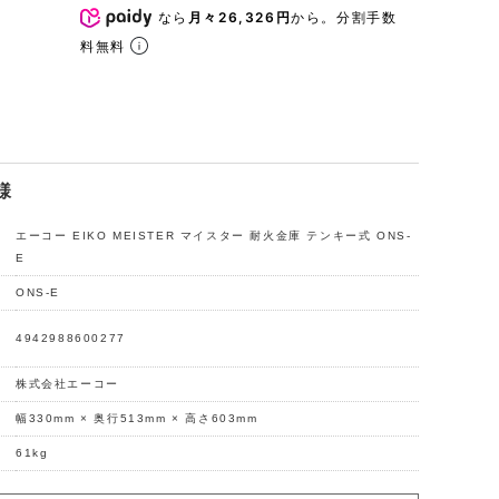
なら
月々26,326円
から。分割手数
料無料
様
エーコー EIKO MEISTER マイスター 耐火金庫 テンキー式 ONS-
E
ONS-E
ー
4942988600277
株式会社エーコー
幅330mm × 奥行513mm × 高さ603mm
61kg