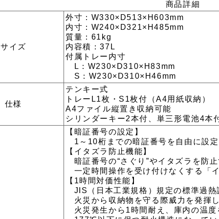
商品詳細
外寸：W330×D513×H603mm
内寸：W240×D321×H485mm
質量：61kg
サイズ
内容積：37L
付属トレー内寸
L：W230×D310×H83mm
S：W230×D310×H46mm
テンキー式
トレーL1枚・S1枚付（A4用紙収納）
仕様
A4ファイル縦置き収納可能
シリンダーキー2本付、単三形電池4本
【暗証番号の設定】
1～10桁までの暗証番号を自由に設
【イタズラ防止機能】
暗証番号の“さぐり”やイタズラを防止
一定時間操作を受け付けなくする「イ
【1時間対価性能】
JIS（日本工業規格）規定の標準過熱
火災から収納物を守る際威力を発揮
火災発生から1時間耐え、庫内の温度