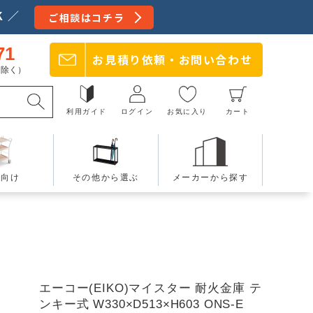
 ／
ご相談はコチラ
71
お見積り依頼・
お問い合わせ
日を除く）
利用ガイド
ログイン
お気に入り
カート
療向け
その他から選ぶ
メーカーから探す
エーコー(EIKO)マイスター 耐火金庫 テ
ンキー式 W330×D513×H603 ONS-E