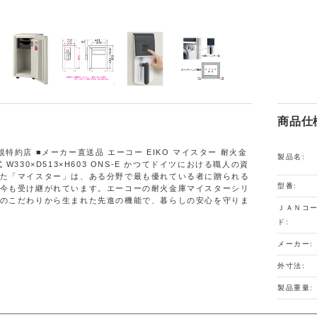
商品仕
規特約店 ■メーカー直送品 エーコー EIKO マイスター 耐火金
製品名:
 W330×D513×H603 ONS-E かつてドイツにおける職人の資
た「マイスター」は、ある分野で最も優れている者に贈られる
型番:
今も受け継がれています。エーコーの耐火金庫マイスターシリ
のこだわりから生まれた先進の機能で、暮らしの安心を守りま
ＪＡＮコ
ド:
メーカー:
外寸法:
製品重量: