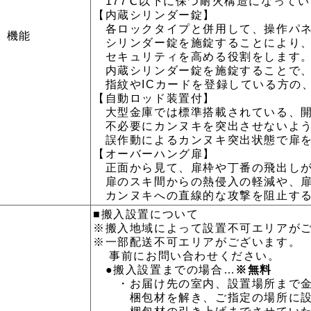
177℃以下に保つ耐火構造になってい
【内蔵シリンダー錠】
各ロックタイプと併用して、操作パネ
機能
シリンダー錠を施錠することにより、
セキュリティを高める役割をします
内蔵シリンダー錠を施錠することで、
指紋やICカードを登録している方の
【自動ロッド装置付】
大型金庫では標準搭載されている、開
不必要にカンヌキを突出させないよう
誤作動によるカンヌキ突出状態で扉を
【オーバーハング扉】
正面から見て、扉枠や丁番の飛出しが
扉のスキ間からの熱侵入の軽減や、扉
カンヌキへの直線的な攻撃を阻止する
■搬入設置について
※搬入地域によって設置不可エリアが
※一部配送不可エリアがございます。
事前にお問い合わせください。
●搬入設置までの場合…
※無料
・お届け先の室内、設置場所まで金
梱包材を解き、ご指定の場所に設