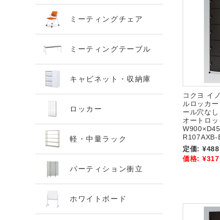
ミーティングチェア
ミーティングテーブル
キャビネット・収納庫
コクヨ イノ
ルロッカー
ロッカー
ール穴なし
オートロッ
W900×D45
R107AXB-
軽・中量ラック
定価:
¥488
価格:
¥317
パーティション衝立
ホワイトボード