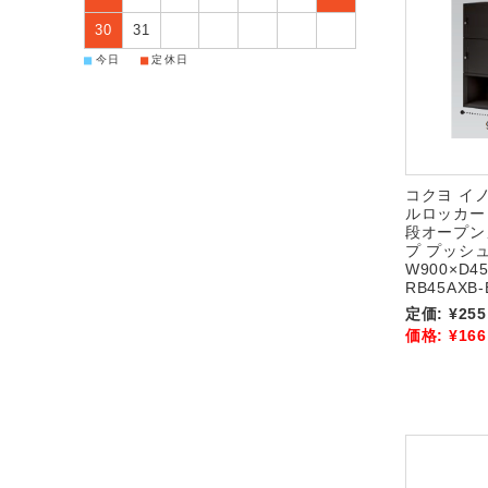
30
31
■
■
今日
定休日
コクヨ イノ
ルロッカー
段オープン
プ プッシ
W900×D45
RB45AXB-
定価:
¥255
価格:
¥166