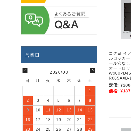
コクヨ イノ
ルロッカー
ール穴なし
オートロッ
2026/08
W900×D45
R065AXB-
日
月
火
水
木
金
土
定価:
¥288
価格:
¥187
1
2
3
4
5
6
7
8
9
10
11
12
13
14
15
16
17
18
19
20
21
22
23
24
25
26
27
28
29