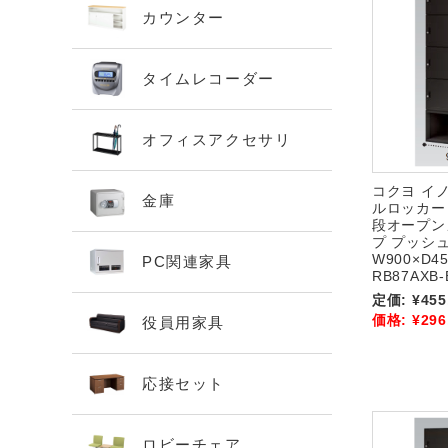
カウンター
タイムレコーダー
オフィスアクセサリ
コクヨ イノ
金庫
ルロッカー
段オープン
プ プッシ
W900×D45
PC関連家具
RB87AXB-
定価:
¥455
価格:
¥296
役員用家具
応接セット
ロビーチェア