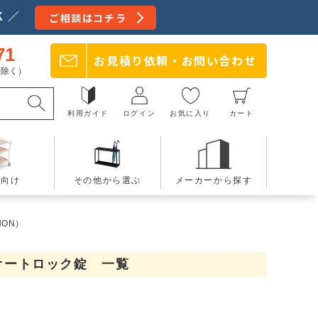
 ／
ご相談はコチラ
71
お見積り依頼・
お問い合わせ
日を除く）
利用ガイド
ログイン
お気に入り
カート
療向け
その他から選ぶ
メーカーから探す
NON）
ュオートロック錠 一覧