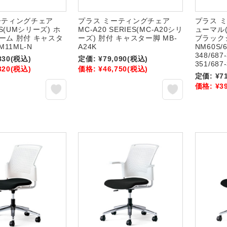
ーティングチェア
プラス ミーティングチェア
プラス 
ES(UMシリーズ) ホ
MC-A20 SERIES(MC-A20シリ
ューマル(
ーム 肘付 キャスタ
ーズ) 肘付 キャスター脚 MB-
ブラックシ
M11ML-N
A24K
NM60S/6
348/687-
830
(税込)
定価:
¥79,090
(税込)
351/687
320
(税込)
価格:
¥46,750
(税込)
定価:
¥7
価格:
¥3