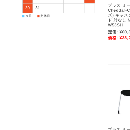
プラス ミ
30
31
Chedda
ズ) キャ
■
■
今日
定休日
ド 肘なし M
W53SH
定価:
¥60,
価格:
¥33,
プラス ミ