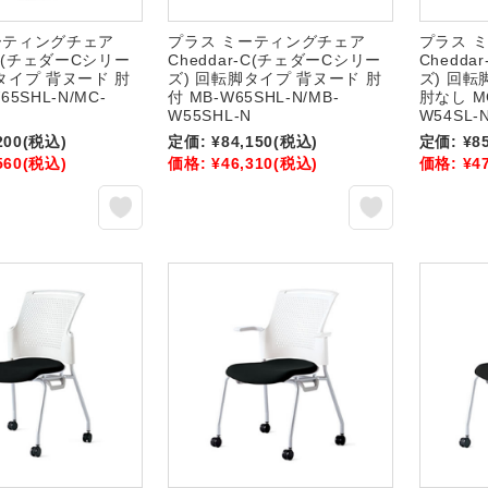
ーティングチェア
プラス ミーティングチェア
プラス 
r-C(チェダーCシリー
Cheddar-C(チェダーCシリー
Chedd
タイプ 背ヌード 肘
ズ) 回転脚タイプ 背ヌード 肘
ズ) 回
65SHL-N/MC-
付 MB-W65SHL-N/MB-
肘なし MC
N
W55SHL-N
W54SL-
200
(税込)
定価:
¥84,150
(税込)
定価:
¥8
560
(税込)
価格:
¥46,310
(税込)
価格:
¥4