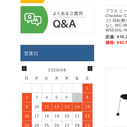
プラス ミ
Chedda
ズ) 回転脚
なし MC-W
W55SHL-
定価:
¥79,
価格:
¥43,
2026/08
日
月
火
水
木
金
土
1
2
3
4
5
6
7
8
9
10
11
12
13
14
15
16
17
18
19
20
21
22
23
24
25
26
27
28
29