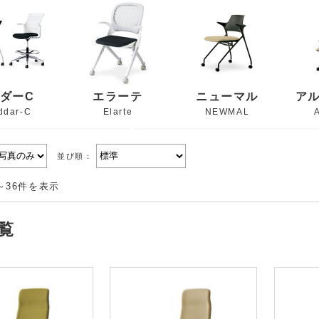
ダーC
エラーテ
ニューマル
ア
ddar-C
Elarte
NEWMAL
並び順：
～36件を表示
覧