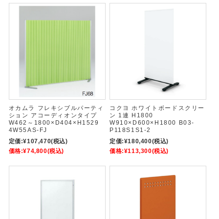
オカムラ フレキシブルパーティ
コクヨ ホワイトボードスクリー
ション アコーディオンタイプ
ン 1連 H1800
W462～1800×D404×H1529
W910×D600×H1800 B03-
4W55AS-FJ
P118S1S1-2
定価:
¥107,470
(税込)
定価:
¥180,400
(税込)
価格:
¥74,800
(税込)
価格:
¥113,300
(税込)