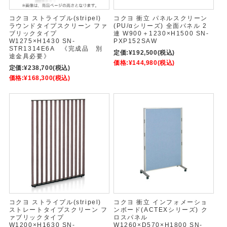
コクヨ ストライプル(stripel)
コクヨ 衝立 パネルスクリーン
ラウンドタイプスクリーン ファ
(PU/αシリーズ) 全面パネル 2
ブリックタイプ
連 W900＋1230×H1500 SN-
W1275×H1430 SN-
PXP152SAW
STR1314E6A 《完成品 別
定価:
¥192,500
(税込)
途金具必要》
価格:
¥144,980
(税込)
定価:
¥238,700
(税込)
価格:
¥168,300
(税込)
コクヨ ストライプル(stripel)
コクヨ 衝立 インフォメーショ
ストレートタイプスクリーン フ
ンボード(ACTEXシリーズ) ク
ァブリックタイプ
ロスパネル
W1200×H1630 SN-
W1260×D570×H1800 SN-