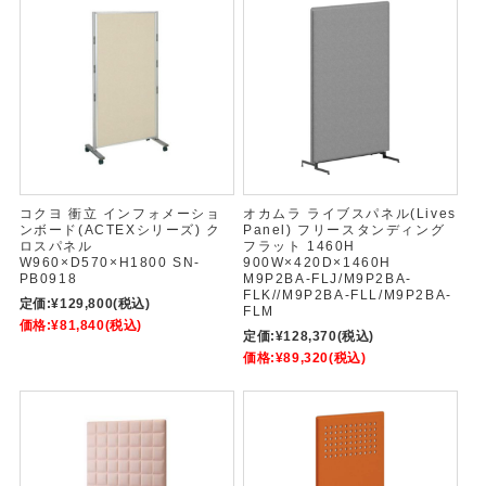
コクヨ 衝立 インフォメーショ
オカムラ ライブスパネル(Lives
ンボード(ACTEXシリーズ) ク
Panel) フリースタンディング
ロスパネル
フラット 1460H
W960×D570×H1800 SN-
900W×420D×1460H
PB0918
M9P2BA-FLJ/M9P2BA-
FLK//M9P2BA-FLL/M9P2BA-
定価:
¥129,800
(税込)
FLM
価格:
¥81,840
(税込)
定価:
¥128,370
(税込)
価格:
¥89,320
(税込)