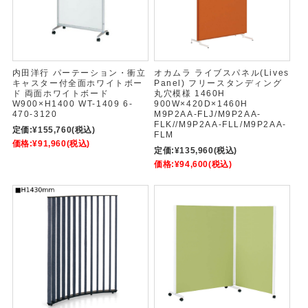
内田洋行 パーテーション・衝立
オカムラ ライブスパネル(Lives
キャスター付全面ホワイトボー
Panel) フリースタンディング
ド 両面ホワイトボード
丸穴模様 1460H
W900×H1400 WT-1409 6-
900W×420D×1460H
470-3120
M9P2AA-FLJ/M9P2AA-
FLK//M9P2AA-FLL/M9P2AA-
定価:
¥155,760
(税込)
FLM
価格:
¥91,960
(税込)
定価:
¥135,960
(税込)
価格:
¥94,600
(税込)