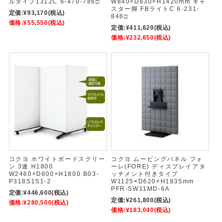
ルタイプ1312C 6-470-786□
W840×D630×H1420mm キャ
スター脚 FBライトC 6-231-
定価:
¥93,170
(税込)
846□
価格:
¥55,550
(税込)
定価:
¥411,620
(税込)
価格:
¥232,650
(税込)
コクヨ ホワイトボードスクリー
コクヨ ムービングパネル フォ
ン 3連 H1800
ーレ(FORE) ディスプレイアタ
W2460×D600×H1800 B03-
ッチメント付きタイプ
P318S1S1-2
W1125×D620×H1835mm
PFR-SW11MD-6A
定価:
¥446,600
(税込)
定価:
¥261,800
(税込)
価格:
¥280,500
(税込)
価格:
¥183,040
(税込)