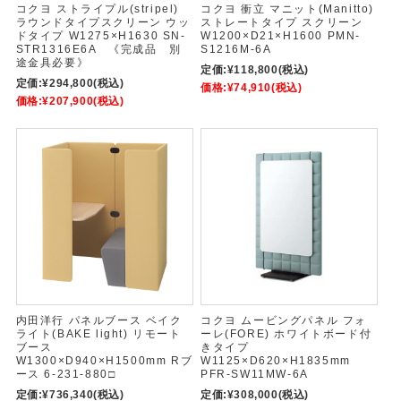
コクヨ ストライプル(stripel)
コクヨ 衝立 マニット(Manitto)
ラウンドタイプスクリーン ウッ
ストレートタイプ スクリーン
ドタイプ W1275×H1630 SN-
W1200×D21×H1600 PMN-
STR1316E6A 《完成品 別
S1216M-6A
途金具必要》
定価:
¥118,800
(税込)
定価:
¥294,800
(税込)
価格:
¥74,910
(税込)
価格:
¥207,900
(税込)
内田洋行 パネルブース ベイク
コクヨ ムービングパネル フォ
ライト(BAKE light) リモート
ーレ(FORE) ホワイトボード付
ブース
きタイプ
W1300×D940×H1500mm Rブ
W1125×D620×H1835mm
ース 6-231-880□
PFR-SW11MW-6A
定価:
¥736,340
(税込)
定価:
¥308,000
(税込)