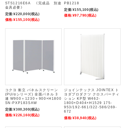
STS1216E6A 《完成品 別途
PB1218
金具必要》
定価:
¥155,100
(税込)
定価:
¥220,000
(税込)
価格:
¥97,790
(税込)
価格:
¥155,100
(税込)
コクヨ 衝立 パネルスクリーン
ジョインテックス JOINTEX ト
(PU/αシリーズ) 全面パネル 3
ヨダプロダクツ クロスパーティ
連 W900＋1230＋900×H1800
ション KP型 W462-
SN-PXP183SAW
1800×D404×H1529 175-
953/192-661/322-586/269-
定価:
¥300,300
(税込)
672
価格:
¥226,160
(税込)
価格:
¥38,940
(税込)