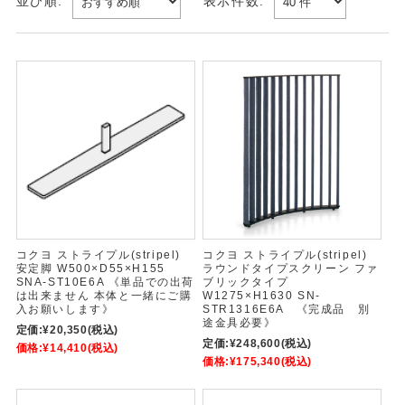
並び順:
表示件数:
コクヨ ストライプル(stripel)
コクヨ ストライプル(stripel)
安定脚 W500×D55×H155
ラウンドタイプスクリーン ファ
SNA-ST10E6A 《単品での出荷
ブリックタイプ
は出来ません 本体と一緒にご購
W1275×H1630 SN-
入お願いします》
STR1316E6A 《完成品 別
途金具必要》
定価:
¥20,350
(税込)
定価:
¥248,600
(税込)
価格:
¥14,410
(税込)
価格:
¥175,340
(税込)