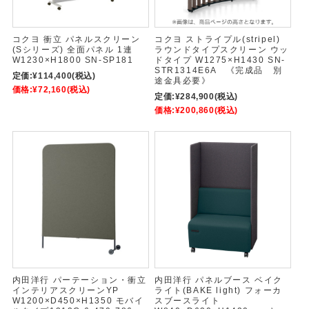
コクヨ 衝立 パネルスクリーン
コクヨ ストライプル(stripel)
(Sシリーズ) 全面パネル 1連
ラウンドタイプスクリーン ウッ
W1230×H1800 SN-SP181
ドタイプ W1275×H1430 SN-
STR1314E6A 《完成品 別
定価:
¥114,400
(税込)
途金具必要》
価格:
¥72,160
(税込)
定価:
¥284,900
(税込)
価格:
¥200,860
(税込)
内田洋行 パーテーション・衝立
内田洋行 パネルブース ベイク
インテリアスクリーンYP
ライト(BAKE light) フォーカ
W1200×D450×H1350 モバイ
スブースライト