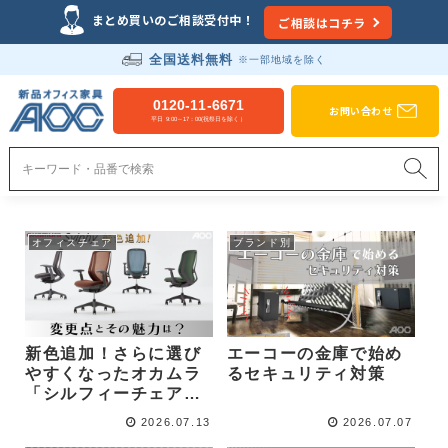
Just another WordPress site
まとめ買いのご相談受付中！
ご相談はコチラ
全国送料無料
※一部地域を除く
新品オフィス家具のAOC
0120-11-6671
お問い合わせ
平日 9:00～17：00(祝祭日を除く）
オフィスチェア
ブランド別
新色追加！さらに選び
エーコーの金庫で始め
やすくなったオカムラ
るセキュリティ対策
「シルフィーチェア」
変更点とその魅力は？
2026.07.13
2026.07.07