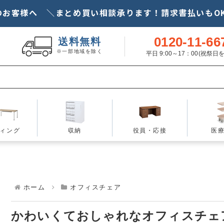
Just another WordPress site
のお客様へ ＼まとめ買い相談承ります！請求書払いもOK
0120-11-66
新品オフィス家具のAOC
送料無料
※一部地域を除く
平日 9:00～17：00(祝祭
ィング
収納
役員・応接
医
ホーム
オフィスチェア
かわいくておしゃれなオフィスチェ