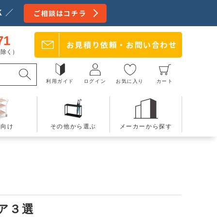
 ／
ご相談はコチラ
71
お見積り依頼・
お問い合わせ
日を除く）
利用ガイド
ログイン
お気に入り
カート
療向け
その他から選ぶ
メーカーから探す
ア３選