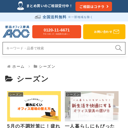
Just another WordPress site
まとめ買いのご相談受付中！
ご相談はコチラ
全国送料無料
※一部地域を除く
新品オフィス家具のAOC
0120-11-6671
お問い合わせ
平日 9:00～17：00(祝祭日を除く）
ホーム
シーズン
シーズン
シーズン
シーズン
5月の不調対策に！疲れ
一人暮らしにもぴった