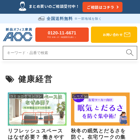
Just another WordPress site
まとめ買いのご相談受付中！
ご相談はコチラ
全国送料無料
※一部地域を除く
新品オフィス家具のAOC
0120-11-6671
お問い合わせ
平日 9:00～17：00(祝祭日を除く）
健康経営
コミュニケーション
シーズン
リフレッシュスペース
秋冬の眠気とだるさを
はなぜ必要？ 働きやす
防ぐ。在宅ワークの集