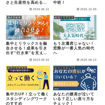
さと生産性を高める空
中術！
間づくり
2026.06.21
2025.10.06
働き方改革
オフィスデスク
集中とリラックスを融
もう左遷席じゃない！
合させる！成果を引き
窓際が一番人気の時代
出す“行き来”を支える
へ
オフィス
2025.09.02
2025.08.22
オフィスデスク
オフィスチェア
集中力UP！立って働く
あなたの腰肩が泣いて
スタンディングワーク
いる？正しい座り方を
のすすめ
チェック！